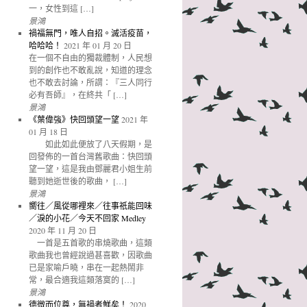
一，女性到這 […]
景鴻
禍福無門，唯人自招。滅活疫苗，
哈哈哈！
2021 年 01 月 20 日
在一個不自由的獨裁體制，人民想
到的創作也不敢亂說，知道的理念
也不敢去討論，所謂：『三人同行
必有吾師』，在終共「 […]
景鴻
《葉偉強》快回頭望一望
2021 年
01 月 18 日
如此如此便放了八天假期，是
回發佈的一首台灣舊歌曲：快回頭
望一望，這是我由鄧麗君小姐生前
聽到她逝世後的歌曲， […]
景鴻
嚮往／風從哪裡來／往事祇能回味
／淚的小花／今天不回家 Medley
2020 年 11 月 20 日
一首是五首歌的串燒歌曲，這類
歌曲我也曾經說過甚喜歡，因歌曲
已是家喻戶曉，串在一起熱鬧非
常，最合適我這類落寞的 […]
景鴻
德微而位尊，無禍者鮮矣！
2020