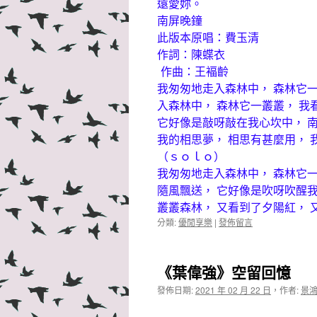
遠愛妳。
南屏晚鐘
此版本原唱：費玉清
作詞：陳蝶衣
作曲：王褔齡
我匆匆地走入森林中， 森林它一
入森林中， 森林它一叢叢， 我
它好像是敲呀敲在我心坎中， 南
我的相思夢， 相思有甚麼用， 
（ｓｏｌｏ）
我匆匆地走入森林中， 森林它一
隨風飄送， 它好像是吹呀吹醒我
叢叢森林， 又看到了夕陽紅， 
分類:
優閒享樂
|
發佈留言
《葉偉強》空留回憶
發佈日期:
2021 年 02 月 22 日
，
作者:
景