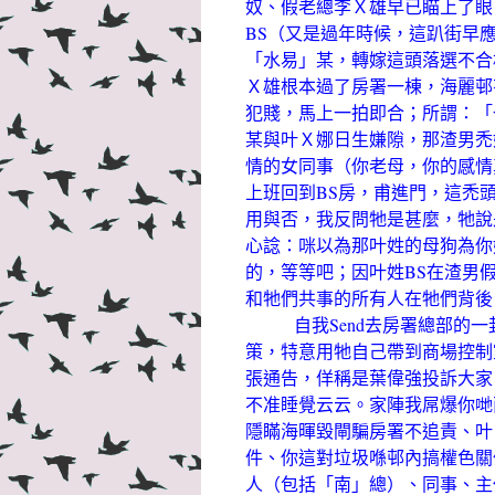
奴、假老總李Ｘ雄早已瞄上了眼
BS（又是過年時候，這趴街早
「水易」某，轉嫁這頭落選不合
Ｘ雄根本過了房署一棟，海麗邨
犯賤，馬上一拍即合；所謂：「
某與叶Ｘ娜日生嫌隙，那渣男禿
情的女同事（你老母，你的感情
上班回到BS房，甫進門，這禿
用與否，我反問牠是甚麼，牠說
心諗：咪以為那叶姓的母狗為你
的，等等吧；因叶姓BS在渣男
和牠們共事的所有人在牠們背後
自我Send去房署總部的一
策，特意用牠自己帶到商場控制室
張通告，佯稱是葉偉強投訴大家
不准睡覺云云。家陣我屌爆你哋
隱瞞海暉毀閘騙房署不追責、叶
件、你這對垃圾喺邨內搞權色關
人（包括「南」總）、同事、主