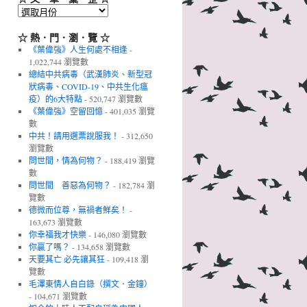
☆
文．
章．
☆ 熱．門．瀏．覽 ☆
彙．
《葉偉強》人生何處不相逢
-
整
1,022,744 瀏覽數
☆
總結中共病毒（武漢肺炎、新型冠
狀病毒、COVID-19、中共生化瘟
疫）的6大特點
- 520,747 瀏覽數
《葉偉強》空留回憶
- 401,035 瀏覽
數
中共！請用選票說服我！
- 312,650
瀏覽數
問世間，情為何物？
- 188,419 瀏覽
數
問世間 善惡為何物？
- 182,784 瀏
覽數
德微而位尊，無禍者鮮矣！
-
163,673 瀏覽數
你幸福我才快樂
- 146,080 瀏覽數
你贏了嗎？
- 134,658 瀏覽數
天要其亡 必先讓其狂
- 109,418 瀏
覽數
毛澤東情人自白錄（撰文．金鐘）
- 104,671 瀏覽數