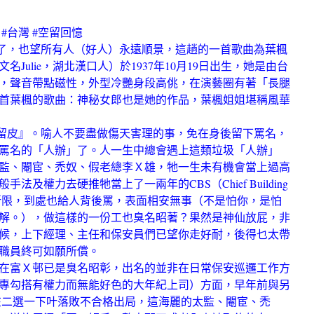
 #台灣 #空留回憶
也望所有人（好人）永遠順景，這趟的一首歌曲為葉楓
Julie，湖北漢口人）於1937年10月19日出生，她是由台
，聲音帶點磁性，外型冷艷身段高佻，在演藝圈有著「長腿
首葉楓的歌曲：神秘女郎也是她的作品，葉楓姐姐堪稱風華
』。喻人不要盡做傷天害理的事，免在身後留下罵名，
罵名的「人辦」了。人一生中總會遇上這類垃圾「人辦」
監、閹宦、禿奴、假老總李Ｘ雄，牠一生未有機會當上過高
及權力去硬推牠當上了一兩年的CBS（Chief Building
及人格所限，到處也給人背後罵，表面相安無事（不是怕你，是怕
解。），做這樣的一份工也臭名昭著？果然是神仙放屁，非
候，上下經理、主任和保安員們已望你走好耐，後得乜太帶
職員終可如願所償。
富Ｘ邨已是臭名昭彰，出名的並非在日常保安巡邏工作方
專勾搭有權力而無能好色的大年紀上司）方面，早年前與另
在二選一下叶落敗不合格出局，這海麗的太監、閹宦、禿