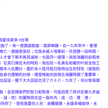
鴻
#我愛孫家幸 #台灣
了，來一首國語歌曲：南屏晚鐘。自一九年到今，香港
將亡，便越發張狂；垃圾未被人唾棄前，先發酵一段時間，
人才會下狠手將其滅掉，也是同一道理。就如海麗的前假老
）在其行將近木的時刻，為包庇一名臭名昭著的叶姓女妓工
跟本人玩攬炒，鑑於本人陰月陰日陰時出生的特性（搞我的
自身也遭解約炒掉，還發悔氣的說我在海麗時開了重覆單，
出這話，閣下大大話話也活了六十八、九年了，何以智商還
，韭官磚家們的智力和智商，可能因受了終共犯案九步曲
、滅、控）的薰陶而在這一兩年內：成．功．賣．港。
到了，首祝我愛的人兒：身體健康，永遠幸福愉快，永