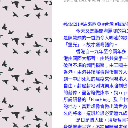
#MM2H #馬來西亞 #台灣 #我
今天又是離開海麗邨的第二個
是陳慧嫻的一首頗令人唏噓的歌
「靈光」，故才選粵語的。
香港自一九年至今兩年多，變
港由國際大都薈，由終共臭手一
破落不堪的爛門損匾；由某國主
香港，由港共嘍囉毒蛾蛋餅等人發
到一中即死般的瘟疫來恫嚇港人
自由，封屋封地測坑渠水強制檢
的薪俸，盡皆瞎做柒事，狗ｕｐ
所謂研發的「FourHing」
的地方，真難想像會做出濟世救
久的將來，這班垃圾必定遭九族
是日是情人節，垃圾暫且不提
身體健康平安，不論何時何處何