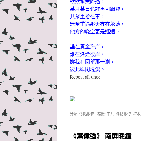
默默承受際遇，
某月某日也許再可跟妳，
共聚重拾往事，
無奈重遇那天存在永遠，
他方的晚空更是遙遠。
誰在黃金海岸，
誰在烽煙彼岸，
妳我在回望那一剎，
彼此慰問境況。
Repeat all once
－－－－－－－－－－－－－－
分類:
係話緊你
|
標籤:
中共
,
係話緊你
,
垃圾
《葉偉強》 南屏晚鐘