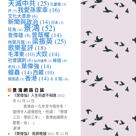
天滅中共
(25)
孔慶東
(3)
我愛孫家幸
(16)
并
(3)
文化大革命
(6)
新聞與政治
(14)
日本
(3)
景鴻
(52)
旺角
(4)
曾蔭權
(14)
曾偉雄
(8)
梁振英
(25)
林鄭月娥
(4)
歌樂星評
(18)
犬奴
(14)
毛澤東
(10)
社會諷刺
(6)
維穩
(4)
站內通悉
(2)
葉偉強
(14)
老共
(3)
蝗蟲
(14)
西藏
(10)
香港
(14)
６８狗
(4)
閩南語
(3)
景 鴻 網 路 日 誌
《葉偉強》人生何處不相逢
2022
年 02 月 14 日
香港自一九年至今兩年多，
變得令人感覺陌生，所謂：『學壞
三日，學好三年』，香港由國際大
都薈，由 […]
景鴻
《葉偉強》 南屏晚鐘
2021 年 12 月