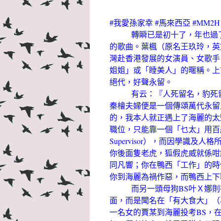
#我愛孫家幸 #馬來西亞 #MM2H
轉瞬已是初十了，年也過了，
的歌曲。葉楓（原名王玖玲，英文名
灣赴香港發展的女演員、女歌手
姐姐」或「睡美人」的暱稱。上
絕代，好聲永留。
有云：『人死留名，豹死留皮
秦檜夫婦便是一個傳頌萬代永留
的，我本人就正遇上了海麗的太
職位，只能靠一個「乜太」用百般手法
Supervisor），而因學識
你後面隻老虎，狐假虎威就係咁
同凡響；你在鴨西「工作」的時
你到海麗為禍作惡，而鴨西上下
而另一頭母狗BS叶Ｘ娜則在
面，而是聞名在「有大食大」（
一名女的賈某到海麗投考BS，