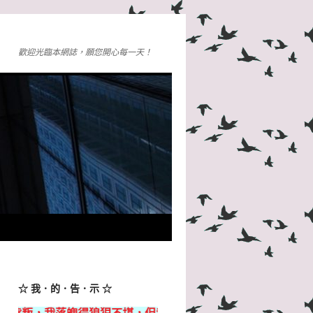
歡迎光臨本網誌，願您開心每一天！
☆ 我．的．告．示 ☆
得狼狽不堪，但都無所謂，只要我還活著，就總有希望，餘生很長，何必