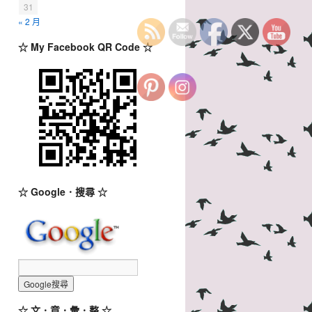
31
« 2 月
☆ My Facebook QR Code ☆
☆ Google．搜尋 ☆
☆ 文．章．彙．整 ☆