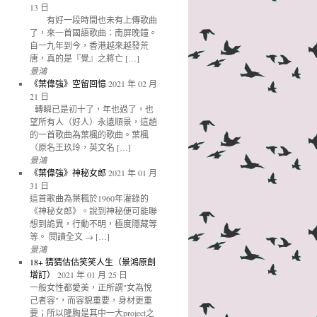
13 日
有好一段時間也未有上傳歌曲
了，來一首國語歌曲：南屏晚鐘。
自一九年到今，香港越來越發荒
唐，真的是『覺』之將亡 […]
景鴻
《葉偉強》空留回憶
2021 年 02 月
21 日
轉瞬已是初十了，年也過了，也
望所有人（好人）永遠順景，這趟
的一首歌曲為葉楓的歌曲。葉楓
（原名王玖玲，英文名 […]
景鴻
《葉偉強》神秘女郎
2021 年 01 月
31 日
這首歌曲為葉楓於1960年灌錄的
《神秘女郎》。說到神秘便可能聯
想到詭異，行動不明，極度隱藏等
等。 閱讀全文 → […]
景鴻
18+ 猜猜估估笑笑人生（景鴻原創
增訂）
2021 年 01 月 25 日
一般女性都愛美，正所謂"女為悅
己者容"，而容貌重要，身材更重
要；所以隆胸是其中一大project之