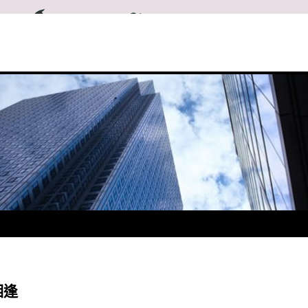
相逢
★我一生中走錯了不少路，看錯了不少人， 承受了許多背叛，我落魄
鴻