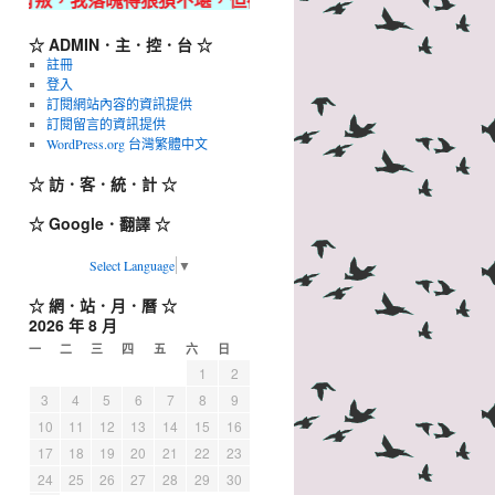
☆ ADMIN．主．控．台 ☆
註冊
登入
訂閱網站內容的資訊提供
訂閱留言的資訊提供
WordPress.org 台灣繁體中文
☆ 訪．客．統．計 ☆
☆ Google．翻譯 ☆
Select Language
▼
☆ 網．站．月．曆 ☆
2026 年 8 月
一
二
三
四
五
六
日
1
2
3
4
5
6
7
8
9
10
11
12
13
14
15
16
17
18
19
20
21
22
23
24
25
26
27
28
29
30