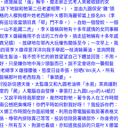
，遂施展混「蛋」解手，整走那正式考入來被取錄的女
應該下地獄和牠第二任老婆相聚。），並由九圓保安”雞”頭
格的人模狗樣叶姓老西餅叶Ｘ娜到海麗邨當上掛名BS（李
有這垃圾當頭目真「邨」門不幸。），自始一個發姣、一個
一山不能藏二虎」，李Ｘ雄稱與牠有十多年感情的女同事賴
奴李Ｘ雄藉機用不合法的工作命令，搞走這牠稱有十多年感
真兒嬉），放肆地在邨內大玩權色關係至今；一次早上，我
頭四哥李Ｘ雄得意洋洋向我手舉起一枝滴裝藥油，並詢問我
是生髮油，我不慌不忙的俯首望望自己下體並回答：不用。
好，只是嫌你地中海少頭髮而已，說不定會送你一襲假髮
假老總李Ｘ雄撐腰後，態度日益乖張，扮晒CBS夫人，所有
皆稱那叶姓老西殼為：「事頭婆」。
封投訴信通天後，太監雄又和九圓老油條「水易」某商議對
的「屍」人電腦自由發揮，拿張打上九圓Logo的A4紙打
，又說平時待我那麼好，竟然咁對牠，著令各人在工作時間
兩公乸把臭嘴呀！你們平時如何對我好呀！？我投訴你們：
Ｘ娜工作時間在你面前睡覺、利用自帶電腦偷取房署表格文
係、喺邨內排除異己等等，投訴信除房署總部外，你身旁的
任、所有互Ｘ、狗源也看過，亦知道我投訴的只是叶Ｘ娜當