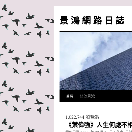
跳
至
景 鴻 網 路 日 誌
主
要
內
容
首頁
關於景鴻
1,022,744 瀏覽數
《葉偉強》人生何處不
發佈日期:
2022 年 02 月 15 日
，
作者:
景