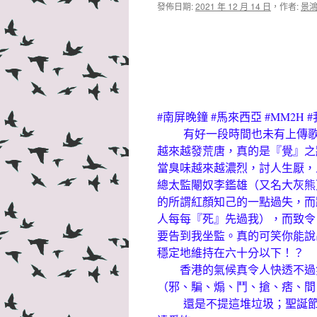
發佈日期:
2021 年 12 月 14 日
，
作者:
景
#南屏晚鐘 #馬來西亞 #MM2H 
有好一段時間也未有上傳歌曲
越來越發荒唐，真的是『覺』之
當臭味越來越濃烈，討人生厭，
總太監閹奴李鑑雄（又名大灰熊
的所謂紅顏知己的一點過失，而
人每每『死』先過我），而致令
要告到我坐監。真的可笑你能說
穩定地維持在六十分以下！？
香港的氣候真令人快透不過氣
（邪、騙、煽、鬥、搶、痞、間
還是不提這堆垃圾；聖誕節快