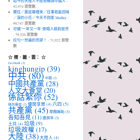
如今的大陸人不配自稱為中國人
-
92,974 瀏覽數
嚮往／風從哪裡來／往事祇能回味
／淚的小花／今天不回家 Medley
-
90,747 瀏覽數
可憾”一年又一年”原唱人姚莉逝世
- 79,526 瀏覽數
拉勻一世論的荒謬！
- 71,922 瀏覽
數
☆ 標．籤．雲： ☆
facebook
(2)
kinghungip
(39)
中共
(80)
中國
(2)
中國共產黨
(28)
人文大薈堂
(20)
係話緊你
(52)
六四
(5)
優閒享樂
(4)
傾共扈從
(2)
共產黨
(45)
厚顏無恥
(3)
吾知吾見
(11)
唐英年
(3)
垃圾
(9)
土共
(4)
垃圾政權
(17)
大陸
(38)
大陸人
(4)