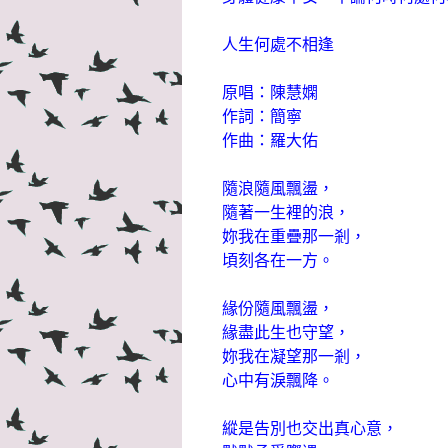
人生何處不相逢
原唱：陳慧嫻
作詞：簡寧
作曲：羅大佑
隨浪隨風飄盪，
隨著一生裡的浪，
妳我在重疊那一剎，
頃刻各在一方。
緣份隨風飄盪，
緣盡此生也守望，
妳我在凝望那一剎，
心中有淚飄降。
縱是告別也交出真心意，