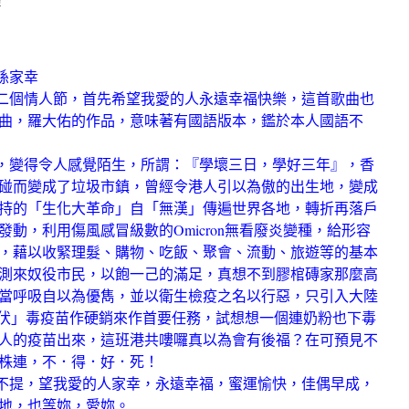
愛孫家幸
情人節，首先希望我愛的人永遠幸福快樂，這首歌曲也
曲，羅大佑的作品，意味著有國語版本，鑑於本人國語不
得令人感覺陌生，所謂：『學壞三日，學好三年』，香
碰而變成了垃圾市鎮，曾經令港人引以為傲的出生地，變成
持的「生化大革命」自「無漢」傳遍世界各地，轉折再落戶
動，利用傷風感冒級數的Omicron無看廢炎變種，給形容
，藉以收緊理髮、購物、吃飯、聚會、流動、旅遊等的基本
測來奴役市民，以飽一己的滿足，真想不到膠棺磚家那麼高
當呼吸自以為優雋，並以衛生檢疫之名以行惡，只引入大陸
及「中伏」毒疫苗作硬銷來作首要任務，試想想一個連奶粉也下毒
人的疫苗出來，這班港共嘍囉真以為會有後福？在可預見不
株連，不．得．好．死！
，望我愛的人家幸，永遠幸福，蜜運愉快，佳偶早成，
地，也等妳，愛妳。