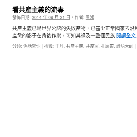
看共產主義的流毒
發佈日期:
2014 年 09 月 21 日
，
作者:
景鴻
共產主義已是世界公認的失敗產物，已甚少正常國家去沿
產黨的影子在背後作祟，可知其禍及一整個民族
閱讀全文
分類:
係話緊你
|
標籤:
于丹
,
共產主義
,
共產黨
,
孔慶東
,
論語大師
|