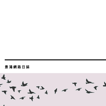
景 鴻 網 路 日 誌