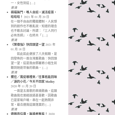
一，女性到這 […]
景鴻
禍福無門，唯人自招。滅活疫苗，
哈哈哈！
2021 年 01 月 20 日
在一個不自由的獨裁體制，人民想
到的創作也不敢亂說，知道的理念
也不敢去討論，所謂：『三人同行
必有吾師』，在終共「 […]
景鴻
《葉偉強》快回頭望一望
2021 年
01 月 18 日
如此如此便放了八天假期，是
回發佈的一首台灣舊歌曲：快回頭
望一望，這是我由鄧麗君小姐生前
聽到她逝世後的歌曲， […]
景鴻
嚮往／風從哪裡來／往事祇能回味
／淚的小花／今天不回家 Medley
2020 年 11 月 20 日
一首是五首歌的串燒歌曲，這類
歌曲我也曾經說過甚喜歡，因歌曲
已是家喻戶曉，串在一起熱鬧非
常，最合適我這類落寞的 […]
景鴻
德微而位尊，無禍者鮮矣！
2020