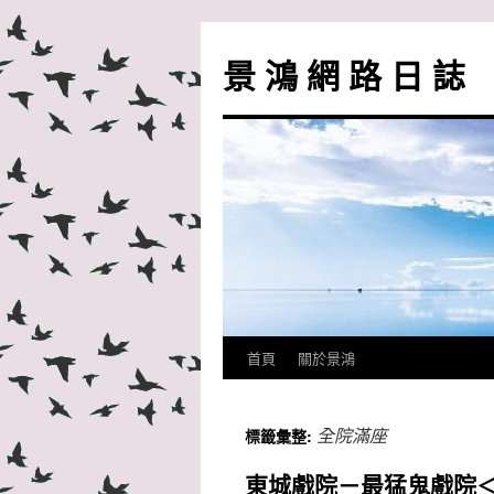
跳
至
景 鴻 網 路 日 誌
主
要
內
容
首頁
關於景鴻
全院滿座
標籤彙整:
東城戲院－最猛鬼戲院