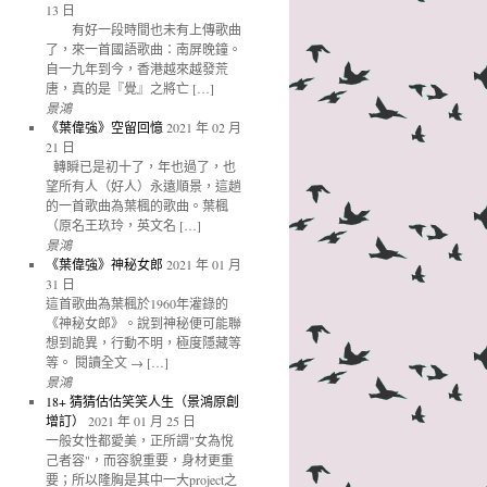
13 日
有好一段時間也未有上傳歌曲
了，來一首國語歌曲：南屏晚鐘。
自一九年到今，香港越來越發荒
唐，真的是『覺』之將亡 […]
景鴻
《葉偉強》空留回憶
2021 年 02 月
21 日
轉瞬已是初十了，年也過了，也
望所有人（好人）永遠順景，這趟
的一首歌曲為葉楓的歌曲。葉楓
（原名王玖玲，英文名 […]
景鴻
《葉偉強》神秘女郎
2021 年 01 月
31 日
這首歌曲為葉楓於1960年灌錄的
《神秘女郎》。說到神秘便可能聯
想到詭異，行動不明，極度隱藏等
等。 閱讀全文 → […]
景鴻
18+ 猜猜估估笑笑人生（景鴻原創
增訂）
2021 年 01 月 25 日
一般女性都愛美，正所謂"女為悅
己者容"，而容貌重要，身材更重
要；所以隆胸是其中一大project之