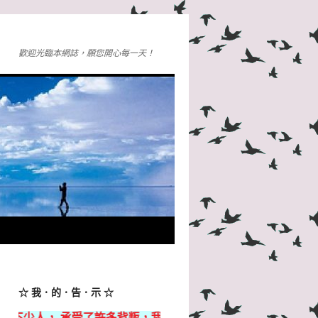
歡迎光臨本網誌，願您開心每一天！
☆ 我．的．告．示 ☆
承受了許多背叛，我落魄得狼狽不堪，但都無所謂，只要我還活著，就總