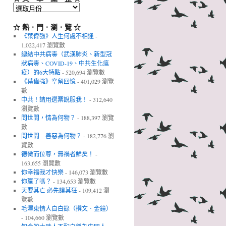
☆
文．
章．
☆ 熱．門．瀏．覽 ☆
彙．
《葉偉強》人生何處不相逢
-
整
1,022,417 瀏覽數
☆
總結中共病毒（武漢肺炎、新型冠
狀病毒、COVID-19、中共生化瘟
疫）的6大特點
- 520,694 瀏覽數
《葉偉強》空留回憶
- 401,029 瀏覽
數
中共！請用選票說服我！
- 312,640
瀏覽數
問世間，情為何物？
- 188,397 瀏覽
數
問世間 善惡為何物？
- 182,776 瀏
覽數
德微而位尊，無禍者鮮矣！
-
163,655 瀏覽數
你幸福我才快樂
- 146,073 瀏覽數
你贏了嗎？
- 134,653 瀏覽數
天要其亡 必先讓其狂
- 109,412 瀏
覽數
毛澤東情人自白錄（撰文．金鐘）
- 104,660 瀏覽數