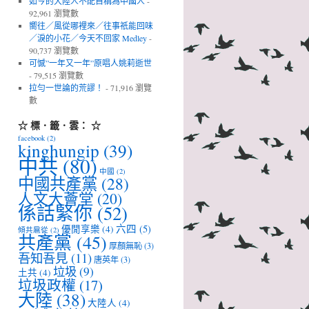
如今的大陸人不配自稱為中國人
-
92,961 瀏覽數
嚮往／風從哪裡來／往事祇能回味
／淚的小花／今天不回家 Medley
-
90,737 瀏覽數
可憾”一年又一年”原唱人姚莉逝世
- 79,515 瀏覽數
拉勻一世論的荒謬！
- 71,916 瀏覽
數
☆ 標．籤．雲： ☆
facebook
(2)
kinghungip
(39)
中共
(80)
中國
(2)
中國共產黨
(28)
人文大薈堂
(20)
係話緊你
(52)
六四
(5)
優閒享樂
(4)
傾共扈從
(2)
共產黨
(45)
厚顏無恥
(3)
吾知吾見
(11)
唐英年
(3)
垃圾
(9)
土共
(4)
垃圾政權
(17)
大陸
(38)
大陸人
(4)