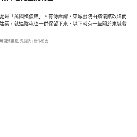
鴻
處是「萬國殯儀館」。有傳說謂，東城戲院由殯儀館改建而
建築，就連陰魂也一併保留下來，以下就有一些關於東城戲
萬國殯儀館
,
鬼戲院
|
發佈留言