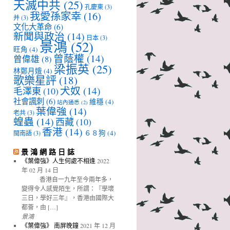
天滅中共
(25)
孔慶東
(3)
我愛孫家幸
(16)
并
(3)
文化大革命
(6)
新聞與政治
(14)
日本
(3)
景鴻
(52)
旺角
(4)
曾蔭權
(14)
曾偉雄
(8)
梁振英
(25)
林鄭月娥
(4)
歌樂星評
(18)
犬奴
(14)
毛澤東
(10)
社會諷刺
(6)
維穩
(4)
站內通悉
(2)
葉偉強
(14)
老共
(3)
蝗蟲
(14)
西藏
(10)
香港
(14)
６８狗
(4)
閩南語
(3)
景 鴻 網 路 日 誌
《葉偉強》人生何處不相逢
2022
年 02 月 14 日
香港自一九年至今兩年多，
變得令人感覺陌生，所謂：『學壞
三日，學好三年』，香港由國際大
都薈，由 […]
景鴻
《葉偉強》 南屏晚鐘
2021 年 12 月