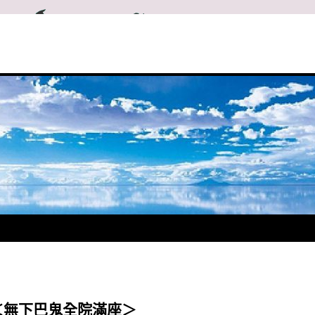
＜無下巴鬼全院滿座＞
★我一生中走錯了不少路，看錯了不少人， 