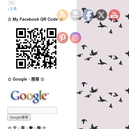
31
« 2 月
☆ My Facebook QR Code ☆
☆ Google．搜尋 ☆
☆ 文．章．彙．整 ☆