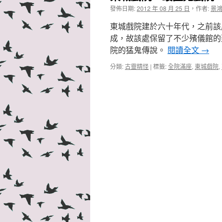
發佈日期:
2012 年 08 月 25 日
，
作者:
景
東城戲院建於六十年代，之前該
成，故該處保留了不少殯儀館的
院的猛鬼傳說。
閱讀全文
→
分類:
古靈精怪
|
標籤:
全院滿座
,
東城戲院
,