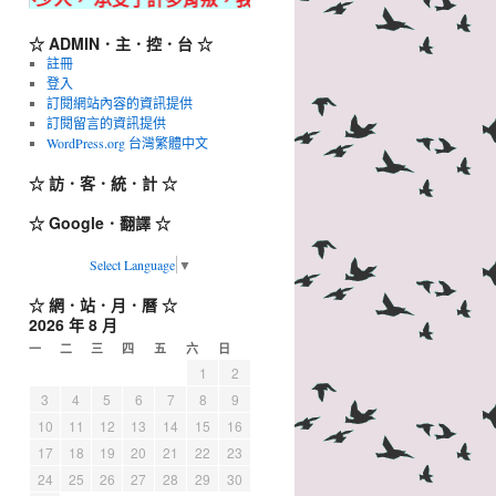
☆ ADMIN．主．控．台 ☆
註冊
登入
訂閱網站內容的資訊提供
訂閱留言的資訊提供
WordPress.org 台灣繁體中文
☆ 訪．客．統．計 ☆
☆ Google．翻譯 ☆
Select Language
▼
☆ 網．站．月．曆 ☆
2026 年 8 月
一
二
三
四
五
六
日
1
2
3
4
5
6
7
8
9
10
11
12
13
14
15
16
17
18
19
20
21
22
23
24
25
26
27
28
29
30