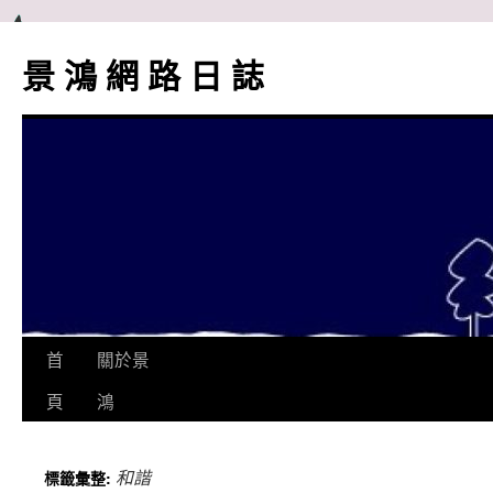
跳
至
景 鴻 網 路 日 誌
主
要
內
容
首
關於景
頁
鴻
和諧
標籤彙整: