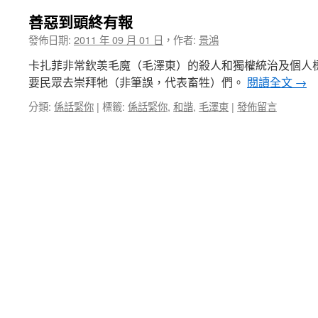
善惡到頭終有報
發佈日期:
2011 年 09 月 01 日
，
作者:
景鴻
卡扎菲非常欽羡毛魔（毛澤東）的殺人和獨權統治及個人
要民眾去崇拜牠（非筆誤，代表畜牲）們。
閱讀全文
→
分類:
係話緊你
|
標籤:
係話緊你
,
和諧
,
毛澤東
|
發佈留言