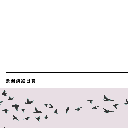
景 鴻 網 路 日 誌