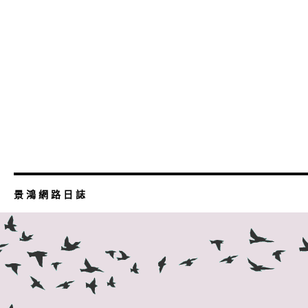
景 鴻 網 路 日 誌