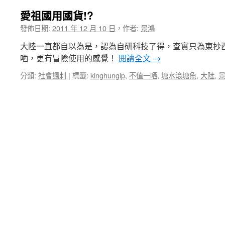
愛祖國用國貨!?
發佈日期:
2011 年 12 月 10 日
，
作者:
景鴻
大陸一直都自以為是，認為自研科技了得，查實只為東抄
哂，更有冒險使用的感覺！
閱讀全文
→
分類:
社會諷刺
|
標籤:
kinghungip
,
不值一哂
,
塘水滾塘魚
,
大陸
,