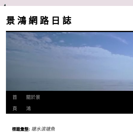
跳
至
景 鴻 網 路 日 誌
主
要
內
容
首
關於景
頁
鴻
塘水滾塘魚
標籤彙整: