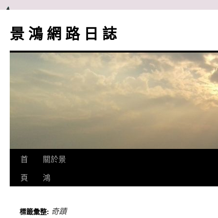
跳
至
景 鴻 網 路 日 誌
主
要
內
容
首
關於景
頁
鴻
奇蹟
標籤彙整: