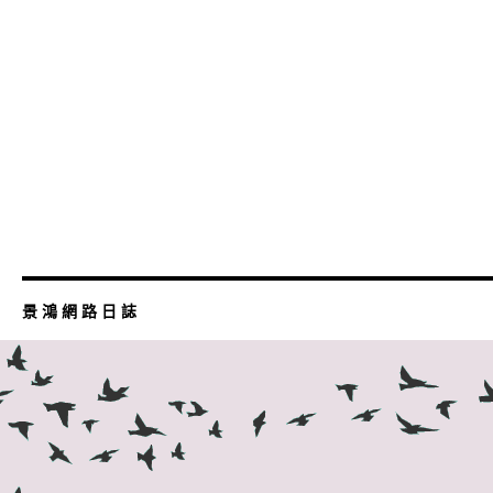
景 鴻 網 路 日 誌