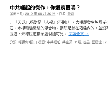
中共崛起的傑作，你還羨慕嗎？
發佈日期:
2012 年 08 月 30 日
，
作者:
景鴻
非『天災』,絕對是『人禍』(不到1年，大橋即發生垮塌)
石、木棍和編織袋的混合物，鋼筋是鋪在箱樑內的，並沒
匝道，未垮匝道接頭處裂縫可見。
閱讀全文
→
分類:
唔講你唔知
|
標籤:
中共崛起
,
共產黨
,
奇蹟
,
蝗蟲
,
豆腐渣
|
2