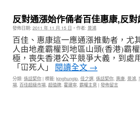
反對通漲始作俑者百佳惠康,反對
發佈日期:
2011 年 11 月 15 日
，
作者:
景鴻
百佳、惠康這一應通漲推動者，尤
人由地產霸權到地區山頭(香港)霸
極，喪失香港公平競爭大義，到處
「冚死人」
閱讀全文
→
分類:
係話緊你
|
標籤:
kinghungip
,
佳之選
,
係話緊你
,
惠康
,
景鴻
,
場
,
百佳超級市場
,
超值牌
,
霍建寧
,
霸權主意
|
發佈留言