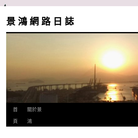
跳
至
景 鴻 網 路 日 誌
主
要
內
容
首
關於景
頁
鴻