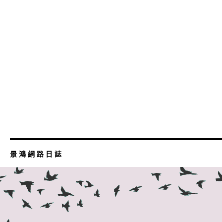
景 鴻 網 路 日 誌