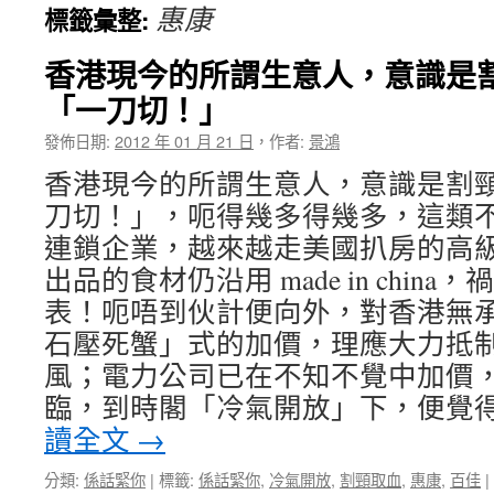
惠康
標籤彙整:
香港現今的所謂生意人，意識是
★我一生中走錯了不
「一刀切！」
發佈日期:
2012 年 01 月 21 日
，
作者:
景鴻
香港現今的所謂生意人，意識是割
刀切！」，呃得幾多得幾多，這類
連鎖企業，越來越走美國扒房的高
出品的食材仍沿用 made in chin
表！呃唔到伙計便向外，對香港無
石壓死蟹」式的加價，理應大力抵
風；電力公司已在不知不覺中加價
臨，到時閣「冷氣開放」下，便覺
讀全文
→
分類:
係話緊你
|
標籤:
係話緊你
,
冷氣開放
,
割頸取血
,
惠康
,
百佳
|