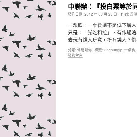
中聯辦：『投白票等於
發佈日期:
2012 年 03 月 23 日
，
作者:
景
一瓢飲，一桌食還不是低下層人
只是：「光吃和拉」，有作過啥
去玩有錢人玩意，扮有錢人？倒
分類:
係話緊你
|
標籤:
kinghungip
,
一桌食
,
發佈留言