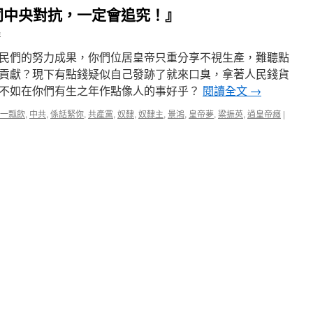
同中央對抗，一定會追究！』
★我一生中走錯了不少路，看錯了不少人， 承
鴻
民們的努力成果，你們位居皇帝只重分享不視生產，難聽點
貢獻？現下有點錢疑似自己發跡了就來口臭，拿著人民錢貨
不如在你們有生之年作點像人的事好乎？
閱讀全文
→
一瓢飲
,
中共
,
係話緊你
,
共產黨
,
奴隸
,
奴隸主
,
景鴻
,
皇帝夢
,
粱振英
,
過皇帝癮
|