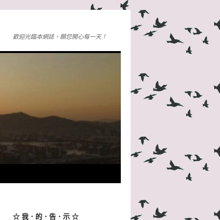
歡迎光臨本網誌，願您開心每一天！
☆ 我．的．告．示 ☆