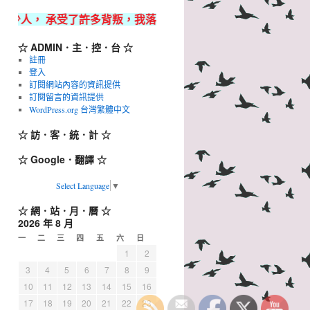
受了許多背叛，我落魄得狼狽不堪，但都無所謂，只要我還活著，就總有
☆ ADMIN．主．控．台 ☆
註冊
登入
訂閱網站內容的資訊提供
訂閱留言的資訊提供
WordPress.org 台灣繁體中文
☆ 訪．客．統．計 ☆
☆ Google．翻譯 ☆
Select Language
▼
☆ 網．站．月．曆 ☆
2026 年 8 月
一
二
三
四
五
六
日
1
2
3
4
5
6
7
8
9
10
11
12
13
14
15
16
17
18
19
20
21
22
23