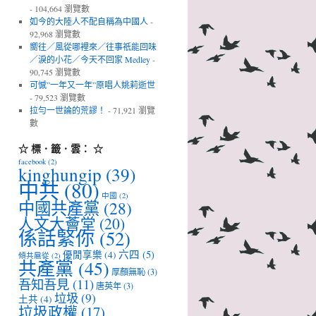
- 104,664 瀏覽數
如今的大陸人不配自稱為中國人
-
92,968 瀏覽數
嚮往／風從哪裡來／往事祇能回味
／淚的小花／今天不回家 Medley
-
90,745 瀏覽數
可憾”一年又一年”原唱人姚莉逝世
- 79,523 瀏覽數
拉勻一世論的荒謬！
- 71,921 瀏覽
數
☆ 標．籤．雲： ☆
facebook
(2)
kinghungip
(39)
中共
(80)
中國
(2)
中國共產黨
(28)
人文大薈堂
(20)
係話緊你
(52)
六四
(5)
優閒享樂
(4)
傾共扈從
(2)
共產黨
(45)
厚顏無恥
(3)
吾知吾見
(11)
唐英年
(3)
垃圾
(9)
土共
(4)
垃圾政權
(17)