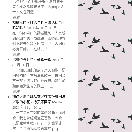
己者容"，而容貌重要，身材更重
要；所以隆胸是其中一大project之
一，女性到這 […]
景鴻
禍福無門，唯人自招。滅活疫苗，
哈哈哈！
2021 年 01 月 20 日
在一個不自由的獨裁體制，人民想
到的創作也不敢亂說，知道的理念
也不敢去討論，所謂：『三人同行
必有吾師』，在終共「 […]
景鴻
《葉偉強》快回頭望一望
2021 年
01 月 18 日
如此如此便放了八天假期，是
回發佈的一首台灣舊歌曲：快回頭
望一望，這是我由鄧麗君小姐生前
聽到她逝世後的歌曲， […]
景鴻
嚮往／風從哪裡來／往事祇能回味
／淚的小花／今天不回家 Medley
2020 年 11 月 20 日
一首是五首歌的串燒歌曲，這類
歌曲我也曾經說過甚喜歡，因歌曲
已是家喻戶曉，串在一起熱鬧非
常，最合適我這類落寞的 […]