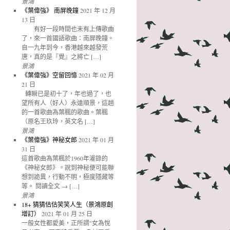
景鴻
《葉偉強》 南屏晚鐘
2021 年 12 月
13 日
有好一段時間也未有上傳歌曲
了，來一首國語歌曲：南屏晚鐘。
自一九年到今，香港越來越發荒
唐，真的是『覺』之將亡 […]
景鴻
《葉偉強》空留回憶
2021 年 02 月
21 日
轉瞬已是初十了，年也過了，也
望所有人（好人）永遠順景，這趟
的一首歌曲為葉楓的歌曲。葉楓
（原名王玖玲，英文名 […]
景鴻
《葉偉強》神秘女郎
2021 年 01 月
31 日
這首歌曲為葉楓於1960年灌錄的
《神秘女郎》。說到神秘便可能聯
想到詭異，行動不明，極度隱藏等
等。 閱讀全文 → […]
景鴻
18+ 猜猜估估笑笑人生（景鴻原創
增訂）
2021 年 01 月 25 日
一般女性都愛美，正所謂"女為悅