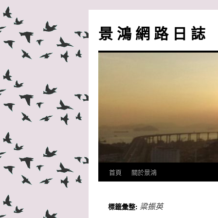
跳
至
景 鴻 網 路 日 誌
主
要
內
容
首頁
關於景鴻
粱振英
標籤彙整: