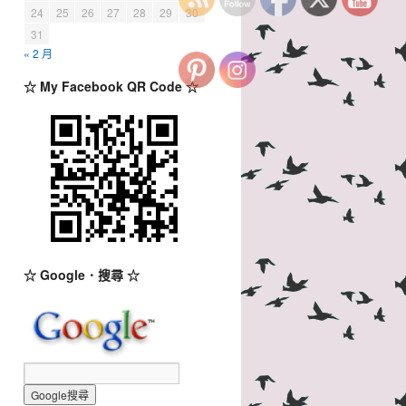
24
25
26
27
28
29
30
31
« 2 月
☆ My Facebook QR Code ☆
☆ Google．搜尋 ☆