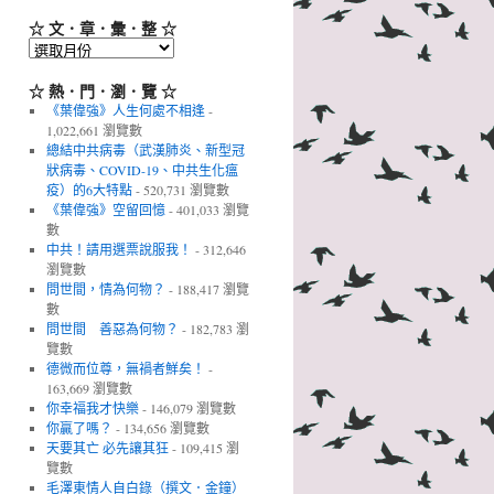
☆ 文．章．彙．整 ☆
☆
文．
章．
☆ 熱．門．瀏．覽 ☆
彙．
《葉偉強》人生何處不相逢
-
整
1,022,661 瀏覽數
☆
總結中共病毒（武漢肺炎、新型冠
狀病毒、COVID-19、中共生化瘟
疫）的6大特點
- 520,731 瀏覽數
《葉偉強》空留回憶
- 401,033 瀏覽
數
中共！請用選票說服我！
- 312,646
瀏覽數
問世間，情為何物？
- 188,417 瀏覽
數
問世間 善惡為何物？
- 182,783 瀏
覽數
德微而位尊，無禍者鮮矣！
-
163,669 瀏覽數
你幸福我才快樂
- 146,079 瀏覽數
你贏了嗎？
- 134,656 瀏覽數
天要其亡 必先讓其狂
- 109,415 瀏
覽數
毛澤東情人自白錄（撰文．金鐘）