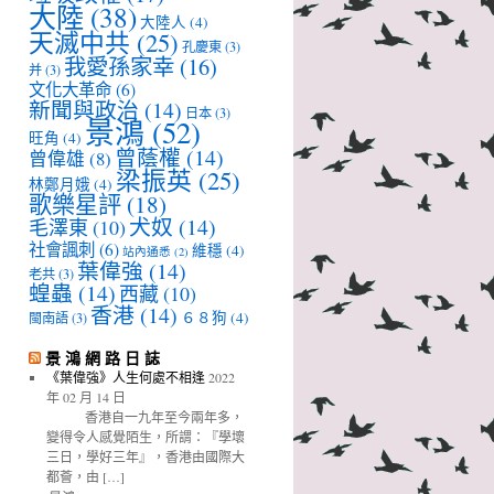
大陸
(38)
大陸人
(4)
天滅中共
(25)
孔慶東
(3)
我愛孫家幸
(16)
并
(3)
文化大革命
(6)
新聞與政治
(14)
日本
(3)
景鴻
(52)
旺角
(4)
曾蔭權
(14)
曾偉雄
(8)
梁振英
(25)
林鄭月娥
(4)
歌樂星評
(18)
犬奴
(14)
毛澤東
(10)
社會諷刺
(6)
維穩
(4)
站內通悉
(2)
葉偉強
(14)
老共
(3)
蝗蟲
(14)
西藏
(10)
香港
(14)
６８狗
(4)
閩南語
(3)
景 鴻 網 路 日 誌
《葉偉強》人生何處不相逢
2022
年 02 月 14 日
香港自一九年至今兩年多，
變得令人感覺陌生，所謂：『學壞
三日，學好三年』，香港由國際大
都薈，由 […]