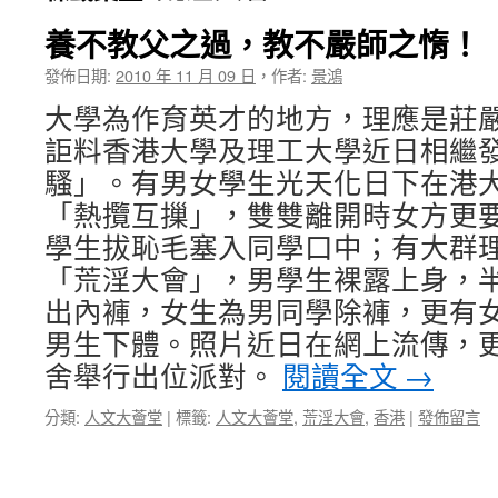
養不教父之過，教不嚴師之惰！
發佈日期:
2010 年 11 月 09 日
，
作者:
景鴻
大學為作育英才的地方，理應是莊
詎料香港大學及理工大學近日相繼
騷」。有男女學生光天化日下在港
「熱攬互摷」，雙雙離開時女方更
學生拔恥毛塞入同學口中；有大群
「荒淫大會」，男學生裸露上身，
出內褲，女生為男同學除褲，更有
男生下體。照片近日在網上流傳，
舍舉行出位派對。
閱讀全文
→
分類:
人文大薈堂
|
標籤:
人文大薈堂
,
荒淫大會
,
香港
|
發佈留言