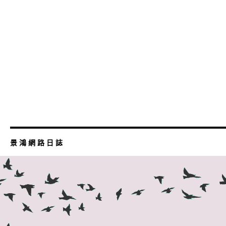
景 鴻 網 路 日 誌