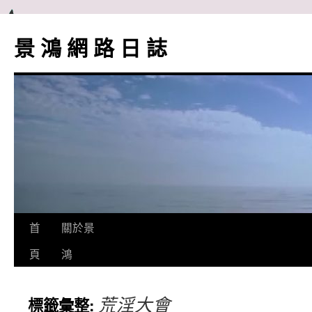
跳
至
景 鴻 網 路 日 誌
主
要
內
容
首
關於景
頁
鴻
荒淫大會
標籤彙整: