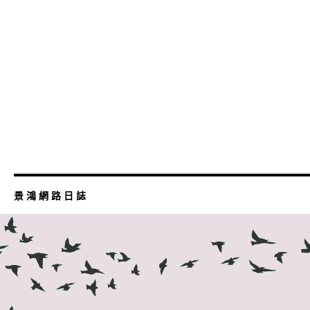
景 鴻 網 路 日 誌