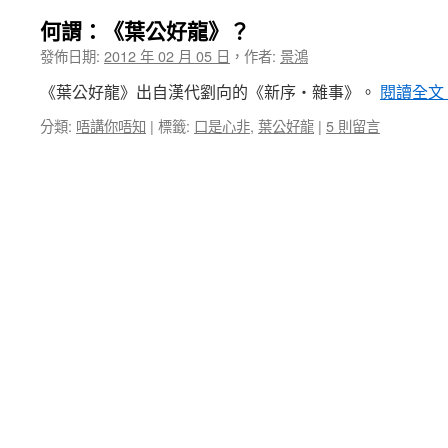
何謂：《葉公好龍》？
發佈日期:
2012 年 02 月 05 日
，
作者:
景鴻
《葉公好龍》出自漢代劉向的《新序‧雜事》。
閱讀全文
分類:
唔講你唔知
|
標籤:
口是心非
,
葉公好龍
|
5 則留言