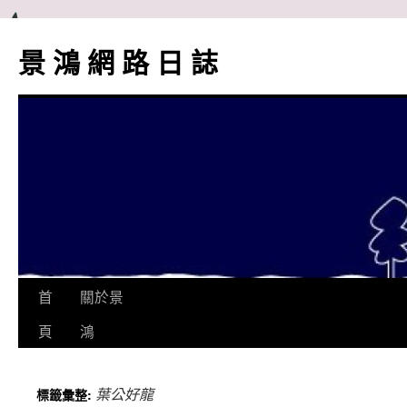
跳
至
景 鴻 網 路 日 誌
主
要
內
容
首
關於景
頁
鴻
葉公好龍
標籤彙整: