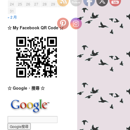
24
25
26
27
28
29
30
31
« 2 月
☆ My Facebook QR Code ☆
☆ Google．搜尋 ☆