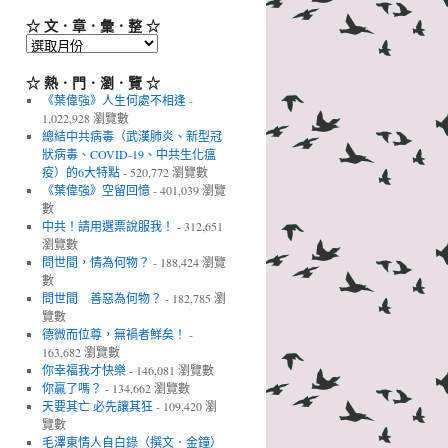
☆ 文．章．彙．整 ☆
☆
文．
章．
☆ 熱．門．瀏．覽 ☆
彙．
《葉偉強》人生何處不相逢
-
整
1,022,928 瀏覽數
☆
總結中共病毒（武漢肺炎、新型冠
狀病毒、COVID-19、中共生化瘟
疫）的6大特點
- 520,772 瀏覽數
《葉偉強》空留回憶
- 401,039 瀏覽
數
中共！請用選票說服我！
- 312,651
瀏覽數
問世間，情為何物？
- 188,424 瀏覽
數
問世間 善惡為何物？
- 182,785 瀏
覽數
德微而位尊，無禍者鮮矣！
-
163,682 瀏覽數
你幸福我才快樂
- 146,081 瀏覽數
你贏了嗎？
- 134,662 瀏覽數
天要其亡 必先讓其狂
- 109,420 瀏
覽數
毛澤東情人自白錄（撰文．金鐘）