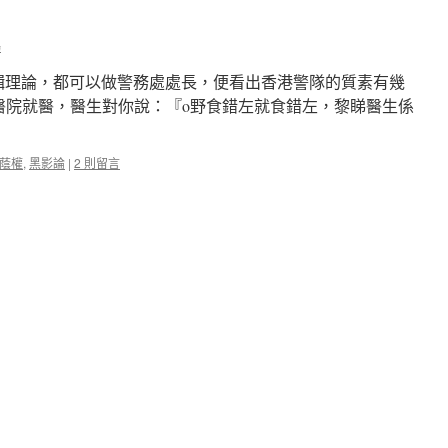
！
★我一生中走錯了不少路，看錯了不
鴻
邏輯理論，都可以做警務處處長，便看出香港警隊的質素有幾
醫院就醫，醫生對你說：『o野食錯左就食錯左，黎睇醫生係
蔭權
,
黑影論
|
2 則留言