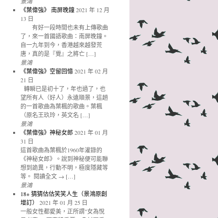
景鴻
《葉偉強》 南屏晚鐘
2021 年 12 月
13 日
有好一段時間也未有上傳歌曲
了，來一首國語歌曲：南屏晚鐘。
自一九年到今，香港越來越發荒
唐，真的是『覺』之將亡 […]
景鴻
《葉偉強》空留回憶
2021 年 02 月
21 日
轉瞬已是初十了，年也過了，也
望所有人（好人）永遠順景，這趟
的一首歌曲為葉楓的歌曲。葉楓
（原名王玖玲，英文名 […]
景鴻
《葉偉強》神秘女郎
2021 年 01 月
31 日
這首歌曲為葉楓於1960年灌錄的
《神秘女郎》。說到神秘便可能聯
想到詭異，行動不明，極度隱藏等
等。 閱讀全文 → […]
景鴻
18+ 猜猜估估笑笑人生（景鴻原創
增訂）
2021 年 01 月 25 日
一般女性都愛美，正所謂"女為悅