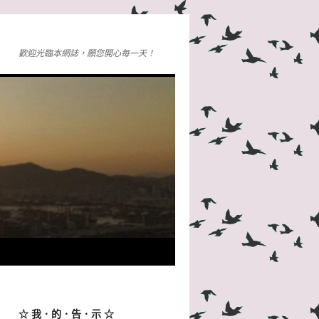
歡迎光臨本網誌，願您開心每一天！
☆ 我．的．告．示 ☆