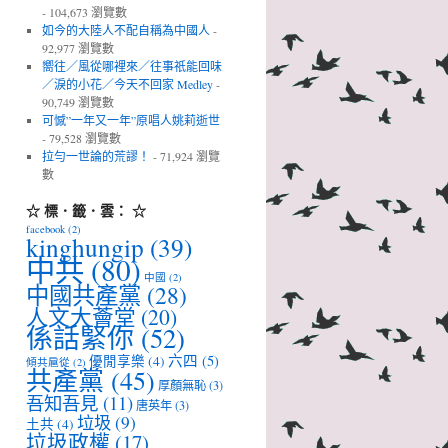
- 104,673 瀏覽數
如今的大陸人不配自稱為中國人
-
92,977 瀏覽數
嚮往／風從哪裡來／往事祇能回味
／淚的小花／今天不回家 Medley
-
90,749 瀏覽數
可憾”一年又一年”原唱人姚莉逝世
- 79,528 瀏覽數
拉勻一世論的荒謬！
- 71,924 瀏覽
數
☆ 標．籤．雲： ☆
facebook
(2)
kinghungip
(39)
中共
(80)
中國
(2)
中國共產黨
(28)
人文大薈堂
(20)
係話緊你
(52)
六四
(5)
優閒享樂
(4)
傾共扈從
(2)
共產黨
(45)
厚顏無恥
(3)
吾知吾見
(11)
唐英年
(3)
垃圾
(9)
土共
(4)
垃圾政權
(17)