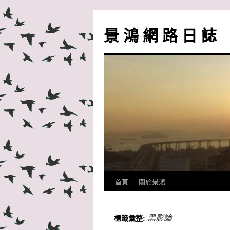
跳
至
景 鴻 網 路 日 誌
主
要
內
容
首頁
關於景鴻
黑影論
標籤彙整: