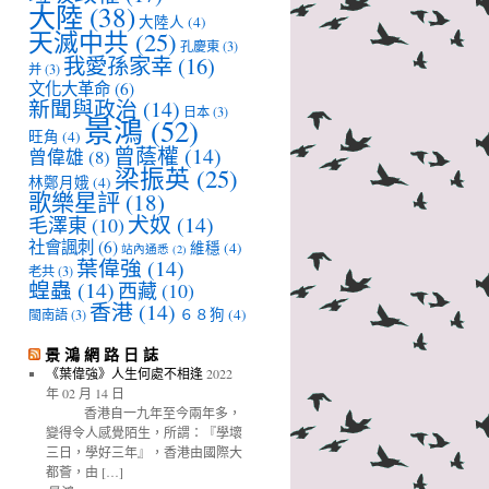
大陸
(38)
大陸人
(4)
天滅中共
(25)
孔慶東
(3)
我愛孫家幸
(16)
并
(3)
文化大革命
(6)
新聞與政治
(14)
日本
(3)
景鴻
(52)
旺角
(4)
曾蔭權
(14)
曾偉雄
(8)
梁振英
(25)
林鄭月娥
(4)
歌樂星評
(18)
犬奴
(14)
毛澤東
(10)
社會諷刺
(6)
維穩
(4)
站內通悉
(2)
葉偉強
(14)
老共
(3)
蝗蟲
(14)
西藏
(10)
香港
(14)
６８狗
(4)
閩南語
(3)
景 鴻 網 路 日 誌
《葉偉強》人生何處不相逢
2022
年 02 月 14 日
香港自一九年至今兩年多，
變得令人感覺陌生，所謂：『學壞
三日，學好三年』，香港由國際大
都薈，由 […]