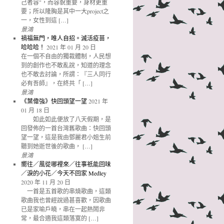
己者容"，而容貌重要，身材更重
要；所以隆胸是其中一大project之
一，女性到這 […]
景鴻
禍福無門，唯人自招。滅活疫苗，
哈哈哈！
2021 年 01 月 20 日
在一個不自由的獨裁體制，人民想
到的創作也不敢亂說，知道的理念
也不敢去討論，所謂：『三人同行
必有吾師』，在終共「 […]
景鴻
《葉偉強》快回頭望一望
2021 年
01 月 18 日
如此如此便放了八天假期，是
回發佈的一首台灣舊歌曲：快回頭
望一望，這是我由鄧麗君小姐生前
聽到她逝世後的歌曲， […]
景鴻
嚮往／風從哪裡來／往事祇能回味
／淚的小花／今天不回家 Medley
2020 年 11 月 20 日
一首是五首歌的串燒歌曲，這類
歌曲我也曾經說過甚喜歡，因歌曲
已是家喻戶曉，串在一起熱鬧非
常，最合適我這類落寞的 […]