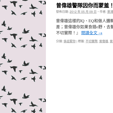
曾偉雄警隊因你而蒙羞
發佈日期:
2012 年 05 月 09 日
，
作者:
景
曾偉雄這樣的IQ、EQ和做人
差；曾偉雄你如果食錯o野，去
不切實際！』
閱讀全文
→
分類:
係話緊你
|
標籤:
不切實際
,
曾偉雄
,
曾