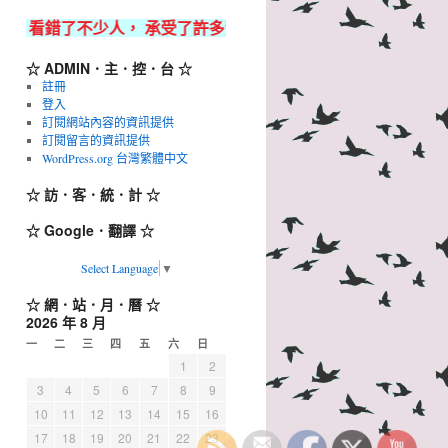
少人， 承受了許多背叛，我落魄得狼狽不堪，但都無所謂，只要我還
☆ ADMIN．主．控．台 ☆
註冊
登入
訂閱網站內容的資訊提供
訂閱留言的資訊提供
WordPress.org 台灣繁體中文
☆ 訪．客．統．計 ☆
☆ Google．翻譯 ☆
Select Language
▼
☆ 網．站．月．曆 ☆
2026 年 8 月
一
二
三
四
五
六
日
1
2
3
4
5
6
7
8
9
10
11
12
13
14
15
16
17
18
19
20
21
22
23