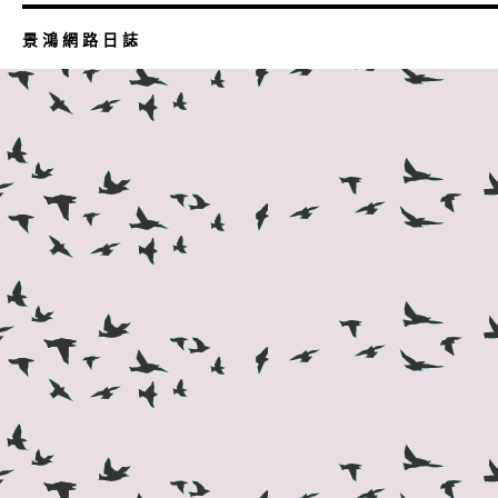
景 鴻 網 路 日 誌