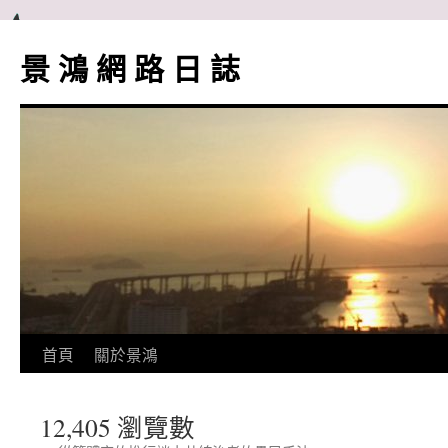
跳
至
景 鴻 網 路 日 誌
主
要
內
容
首頁
關於景鴻
12,405 瀏覽數