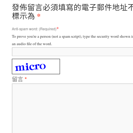
發佈留言必須填寫的電子郵件地址
*
標示為
*
Anti-spam word: (Required)
To prove you're a person (not a spam script), type the security word shown in
an audio file of the word.
留言
*