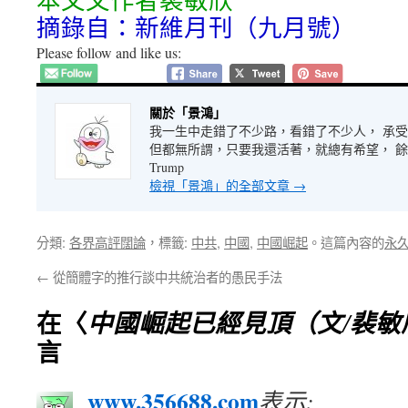
本文文作者裴敏欣
摘錄自：新維月刊（九月號）
Please follow and like us:
關於「景鴻」
我一生中走錯了不少路，看錯了不少人， 承
但都無所謂，只要我還活著，就總有希望， 餘生很長
Trump
檢視「景鴻」的全部文章
→
分類:
各界高評闊論
，標籤:
中共
,
中國
,
中國崛起
。這篇內容的
永
←
從簡體字的推行談中共統治者的愚民手法
在〈
中國崛起已經見頂（文/裴敏
言
www.356688.com
表示: