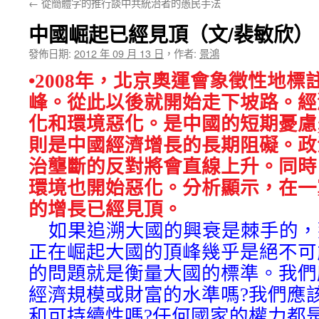
←
從簡體字的推行談中共統治者的愚民手法
★
中國崛起已經見頂（文/裴敏欣）
發佈日期:
2012 年 09 月 13 日
，
作者:
景鴻
•2008年，北京奧運會象徵性地
峰。從此以後就開始走下坡路。經
化和環境惡化。是中國的短期憂慮
則是中國經濟增長的長期阻礙。政
治壟斷的反對將會直線上升。同時
環境也開始惡化。分析顯示，在一
的增長已經見頂。
如果追溯大國的興衰是棘手的，
正在崛起大國的頂峰幾乎是絕不可
的問題就是衡量大國的標準。我們
經濟規模或財富的水準嗎?我們應
和可持續性嗎?任何國家的權力都