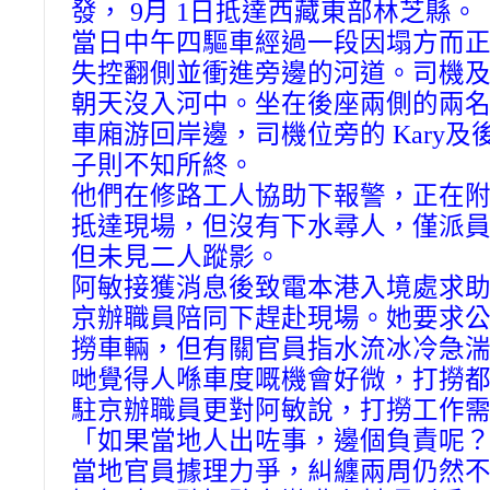
發， 9月 1日抵達西藏東部林芝縣。
當日中午四驅車經過一段因塌方而
失控翻側並衝進旁邊的河道。司機
朝天沒入河中。坐在後座兩側的兩
車廂游回岸邊，司機位旁的 Kary
子則不知所終。
他們在修路工人協助下報警，正在
抵達現場，但沒有下水尋人，僅派
但未見二人蹤影。
阿敏接獲消息後致電本港入境處求助，
京辦職員陪同下趕赴現場。她要求
撈車輛，但有關官員指水流冰冷急
哋覺得人喺車度嘅機會好微，打撈
駐京辦職員更對阿敏說，打撈工作
「如果當地人出咗事，邊個負責呢
當地官員據理力爭，糾纏兩周仍然