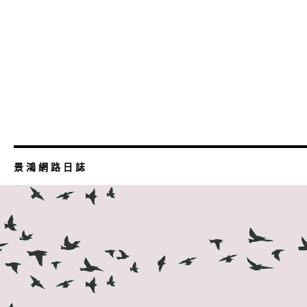
景 鴻 網 路 日 誌