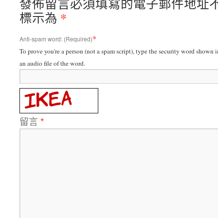
發佈留言必須填寫的電子郵件地址
*
標示為
*
Anti-spam word: (Required)
To prove you're a person (not a spam script), type the security word shown in
an audio file of the word.
留言
*