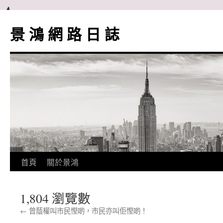
跳
至
景 鴻 網 路 日 誌
主
要
內
容
首頁
關於景鴻
1,804 瀏覽數
←
曾蔭權叫市民慳啲，市民亦叫佢慳啲！