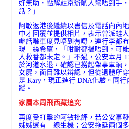
好無助，點解駐京辦啲人幫唔到手
話？」
阿敏返港後繼續以書信及電話向內地投
中才回覆並提供相片，表示曾派蛙
哋話喺車度見唔到有嘢，連行李都
現一絲希望，「咁耐都搵唔到，可
人救番都未定。」不過，公安本月 1
於河道水退，確認已撈起肇事車輛
女屍，面目難以辨認，但從遺體所
是 Kary，現正進行 DNA化驗。同
蹤。
家屬本周飛西藏追究
再度受打擊的阿敏批評，若公安事
姊姊還有一線生機；公安拖延兩個