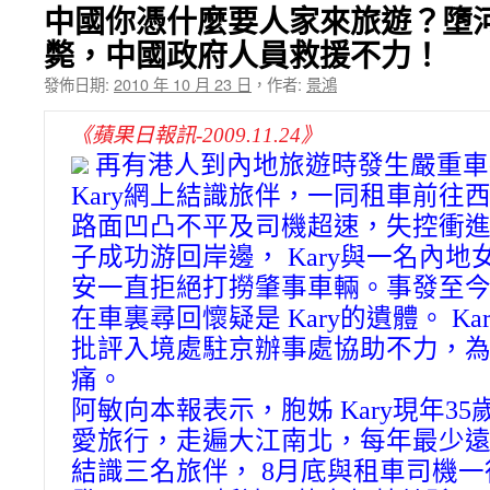
★我一
中國你憑什麼要人家來旅遊？墮
斃，中國政府人員救援不力！
發佈日期:
2010 年 10 月 23 日
，
作者:
景鴻
《蘋果日報訊-2009.11.24》
再有港人到內地旅遊時發生嚴重車
Kary網上結識旅伴，一同租車前往
路面凹凸不平及司機超速，失控衝
子成功游回岸邊， Kary與一名內
安一直拒絕打撈肇事車輛。事發至
在車裏尋回懷疑是 Kary的遺體。 K
批評入境處駐京辦事處協助不力，
痛。
阿敏向本報表示，胞姊 Kary現年3
愛旅行，走遍大江南北，每年最少
結識三名旅伴， 8月底與租車司機