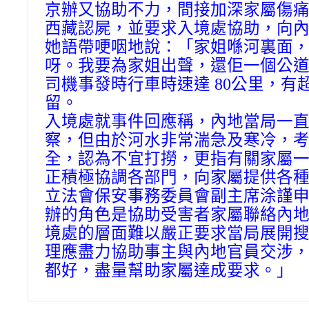
京辦又協助不力，間接加深家屬傷
西藏認屍，並要求入境處協助，向
她語帶哽咽地說：「家姐喺河裏面
呀。我要為家姐出聲，還佢一個公
司機事發時行車時速達 80公里，有
留。
入境處就事件回應稱，內地當局一
察，但由於河水非常湍急及寒冷，
全，認為不宜打撈，更指有關家屬
正積極協調各部門，向家屬提供各
立法會保安事務委員會副主席涂謹
辦的角色是協助受害者家屬聯絡內
境處的層面難以嚴正要求當局展開
理應盡力協助事主與內地官員交涉
都好，盡量幫助家屬達成要求。」