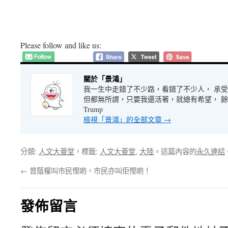
Please follow and like us:
關於「景鴻」
我一生中走錯了不少路，看錯了不少人， 承
但都無所謂，只要我還活著，就總有希望， 餘生很長
Trump
檢視「景鴻」的全部文章
→
分類:
人文大薈堂
，標籤:
人文大薈堂
,
大陸
。這篇內容的
永久連結
←
曾蔭權叫市民慳啲，市民亦叫佢慳啲！
發佈留言