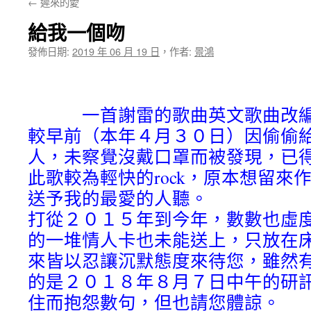
←
遲來的愛
★
給我一個吻
發佈日期:
2019 年 06 月 19 日
，
作者:
景鴻
一首謝雷的歌曲英文歌曲改編
較早前（本年４月３０日）因偷偷
人，未察覺沒戴口罩而被發現，已得
此歌較為輕快的rock，原本想留來
送予我的最愛的人聽。
打從２０１５年到今年，數數也虛
的一堆情人卡也未能送上，只放在
來皆以忍讓沉默態度來待您，雖然
的是２０１８年８月７日中午的研
住而抱怨數句，但也請您體諒。