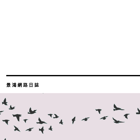
景 鴻 網 路 日 誌