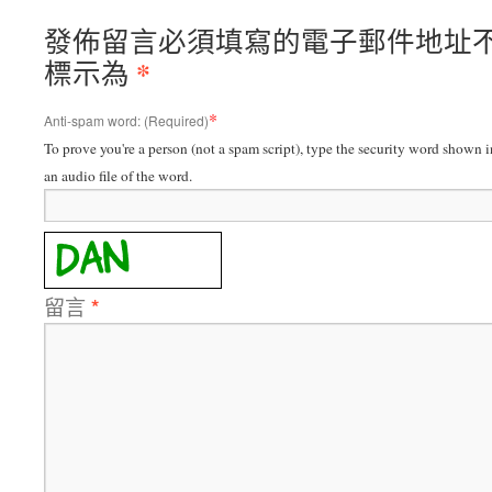
發佈留言必須填寫的電子郵件地址
*
標示為
*
Anti-spam word: (Required)
To prove you're a person (not a spam script), type the security word shown in
an audio file of the word.
留言
*