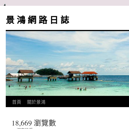
跳
至
景 鴻 網 路 日 誌
主
要
內
容
首頁
關於景鴻
18,669 瀏覽數