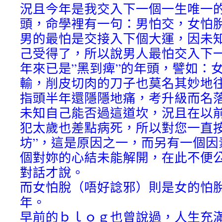
況且今年是我交入下一個一生唯一
頭，命學裡有一句：男怕交，女怕
男的最怕是交接入下個大運，因未
己受得了，所以說男人最怕交入下
年來已是”黑到痺”的年頭，譬如：
輸，削皮切肉的刀子也莫名其妙地
指頭半年還隱隱地痛，考升級而名
未知自己能否過這道坎，況且在以
犯太歲也差點病死，所以對您一直按
坊”，這是原因之一，而另有一個因
個對妳的心結未能解開，在此不便
對話才說。
而女怕脫（唔好諗邪）則是女的怕
年。
早前的ｂｌｏｇ也曾說過，人生充