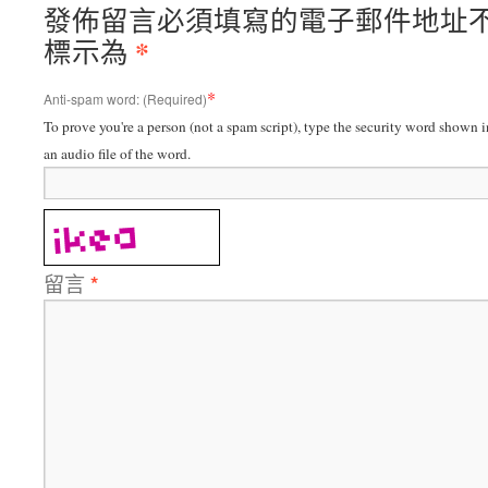
發佈留言必須填寫的電子郵件地址
*
標示為
*
Anti-spam word: (Required)
To prove you're a person (not a spam script), type the security word shown in
an audio file of the word.
留言
*