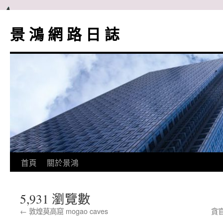
跳
至
景 鴻 網 路 日 誌
主
要
內
容
首頁
關於景鴻
5,931 瀏覽數
←
敦煌莫高窟 mogao caves
貪