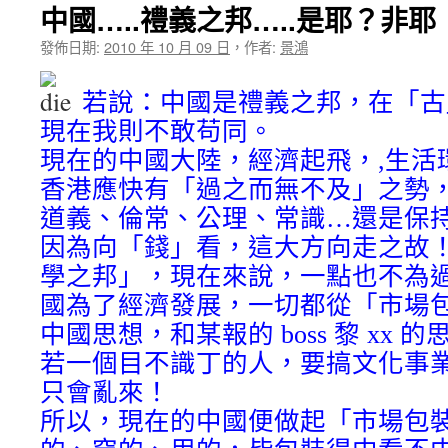
，看錯了不少人， 承受了許多背叛，我落魄得狼狽不堪，
中國…..禮義之邦…..是耶？非耶
發佈日期:
2010 年 10 月 09 日
，
作者:
景鴻
若說：中國是禮義之邦，在「古
現在我則不敢苟同。
現在的中國大陸，經濟起飛，,生活
香港應快有「過之而無不及」之勢
道義、倫常、公理、常識…還是保
因為向「錢」看，這大方向走之故！
學之邦」，現在來說，一點也不為
國為了經濟發展，一切都從「市場
中國思想，和某報的 boss 黎 xx 
若一個目不識丁的人，要搞文化事
只會亂來！
所以，現在的中國便做起「市場包