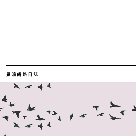
景 鴻 網 路 日 誌