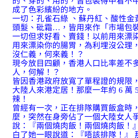
的、穿的、用的，皆包裝得中看不
成了色彩繽紛的地方。
一切：孔雀石綠 、蘇丹紅、酸性金
頭髮、砒霜…，皆用來作「市場包
一切但求好看、賣錢！以前用來漂
用來漂染你的腸胃，為利埋沒公理
沒仁義，何來義！？
現今放目四顧，香港人口比率差不
人，何解！？
皆因香港政府放寬了單程證的規限，每天
大陸人來港定居！那麼一年約 6 萬 5
辣！
曾經有一次，正在排隊購買飯盒時
麼，突然在身旁佔了一個大陸女人
說：『兩個燒肉飯！兩個燒肉飯！』
白了她一眼說道：『唔該排隊！』 