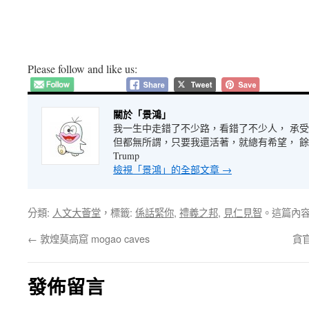
Please follow and like us:
關於「景鴻」
我一生中走錯了不少路，看錯了不少人， 承
但都無所謂，只要我還活著，就總有希望， 餘生很長
Trump
檢視「景鴻」的全部文章
→
分類:
人文大薈堂
，標籤:
係話緊你
,
禮義之邦
,
見仁見智
。這篇內
←
敦煌莫高窟 mogao caves
貪
發佈留言