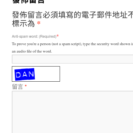
發佈留言必須填寫的電子郵件地址
*
標示為
*
Anti-spam word: (Required)
To prove you're a person (not a spam script), type the security word shown in
an audio file of the word.
留言
*