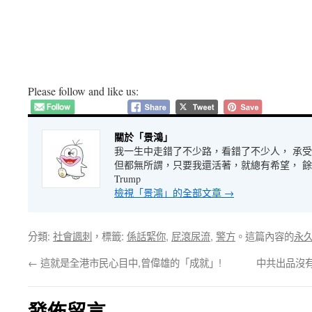
Please follow and like us:
關於「景鴻」
我一生中走錯了不少路，看錯了不少人， 承
但都無所謂，只要我還活著，就總有希望， 餘生很長
Trump
檢視「景鴻」的全部文章
→
分類:
社會諷刺
，標籤:
係話緊你
,
屁滾尿流
,
警方
。這篇內容的
永
←
這就是全港市民心目中,曾偉雄的「成就」!
中共出品沒
發佈留言