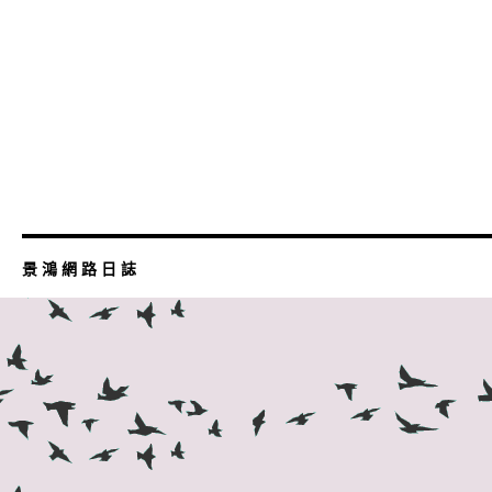
景 鴻 網 路 日 誌