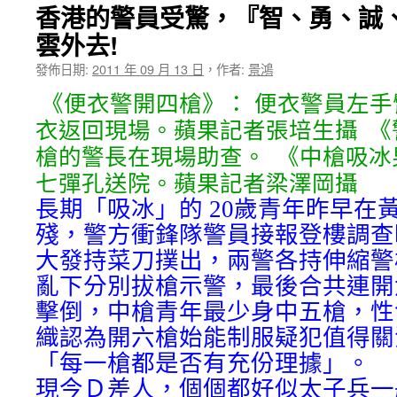
★我
香港的警員受驚，『智、勇、誠
雲外去!
發佈日期:
2011 年 09 月 13 日
，
作者:
景鴻
《便衣警開四槍》： 便衣警員左
衣返回現場。蘋果記者張培生攝
《
槍的警長在現場助查。
《中槍吸冰
七彈孔送院。蘋果記者梁澤岡攝
長期「吸冰」的 20歲青年昨早在
殘，警方衝鋒隊警員接報登樓調查
大發持菜刀撲出，兩警各持伸縮警
亂下分別拔槍示警，最後合共連開
擊倒，中槍青年最少身中五槍，性
織認為開六槍始能制服疑犯值得關
「每一槍都是否有充份理據」。
現今Ｄ差人，個個都好似太子兵一