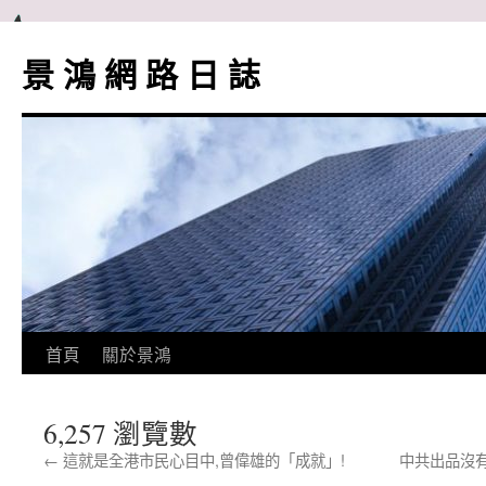
跳
至
景 鴻 網 路 日 誌
主
要
內
容
首頁
關於景鴻
6,257 瀏覽數
←
這就是全港市民心目中,曾偉雄的「成就」!
中共出品沒