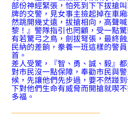
部份神經緊張，怕死到下下拔搶叫
牌的交警，見女事主撿起掉在車廂
然跳開幾丈遠，拔搶相向，高聲喊
黎！』警隊指引也罔顧，受一點驚
有若驚弓之鳥，劍拔弩張，最終蝕
民納的差餉，豢養一班這樣的警員
首。
差人受驚，『智、勇、誠、毅』都
對市民沒一點保障，奉勸市民與警
候，先讓他們先步過，要不然踫到
下對他們生命有威脅而開搶就喫不
多福。
———————————–