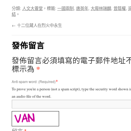
分類:
人文大薈堂
，標籤:
一國兩制
,
唐英年
,
大廢林瑞麟
,
曾蔭權
,
結
。
←
十二位藏人在烈火中永生
發佈留言
發佈留言必須填寫的電子郵件地址
*
標示為
*
Anti-spam word: (Required)
To prove you're a person (not a spam script), type the security word shown in
an audio file of the word.
留言
*