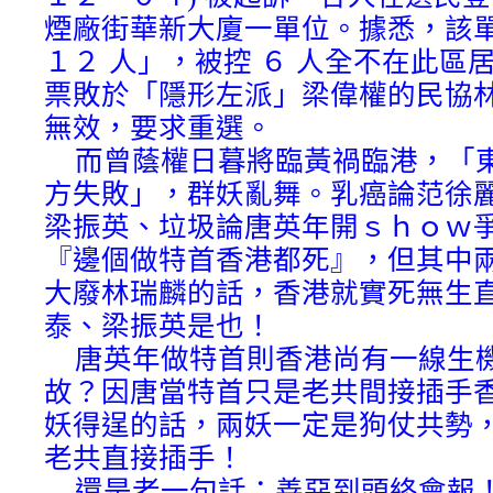
煙廠街華新大廈一單位。據悉，該單
１２ 人」，被控 ６ 人全不在此區
票敗於「隱形左派」梁偉權的民協
無效，要求重選。
而曾蔭權日暮將臨黃禍臨港，「
方失敗」，群妖亂舞。乳癌論范徐
梁振英、垃圾論唐英年開ｓｈｏｗ爭
『邊個做特首香港都死』，但其中
大廢林瑞麟的話，香港就實死無生直
泰、梁振英是也！
唐英年做特首則香港尚有一線生
故？因唐當特首只是老共間接插手
妖得逞的話，兩妖一定是狗仗共勢
老共直接插手！
還是老一句話：善惡到頭終會報