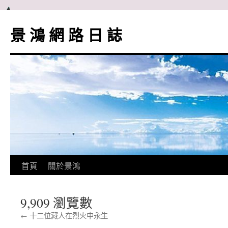
跳
至
景 鴻 網 路 日 誌
主
要
內
容
首頁
關於景鴻
9,909 瀏覽數
←
十二位藏人在烈火中永生