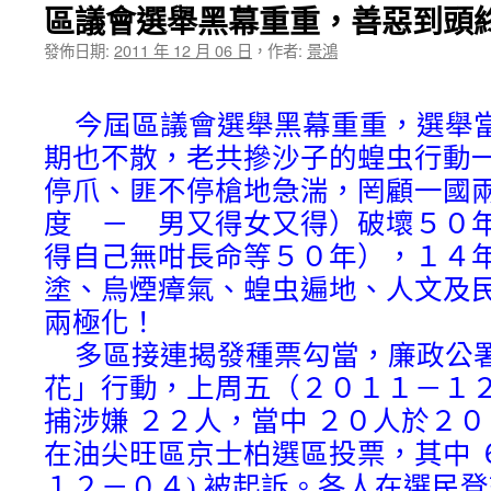
★我一
區議會選舉黑幕重重，善惡到頭
發佈日期:
2011 年 12 月 06 日
，
作者:
景鴻
今屆區議會選舉黑幕重重，選舉
期也不散，老共摻沙子的蝗虫行動
停爪、匪不停槍地急湍，罔顧一國兩
度 － 男又得女又得）破壞５０
得自己無咁長命等５０年），１４
塗、烏煙瘴氣、蝗虫遍地、人文及
兩極化！
多區接連揭發種票勾當，廉政公
花」行動，上周五（２０１１－１
捕涉嫌 ２２人，當中 ２０人於２
在油尖旺區京士柏選區投票，其中 ６
１２－０４) 被起訴。各人在選民