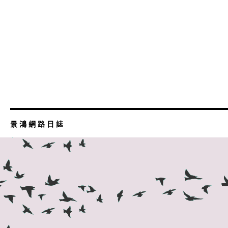
景 鴻 網 路 日 誌