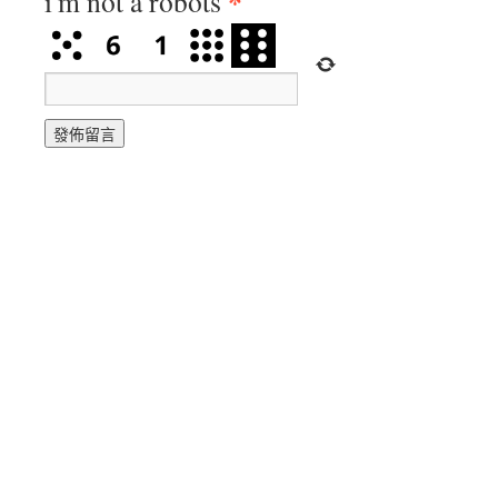
*
i'm not a robots