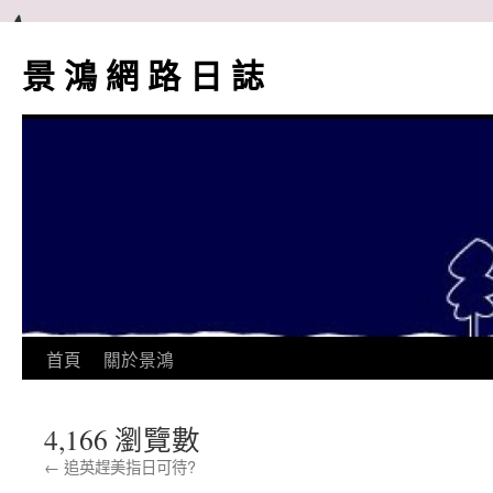
跳
至
景 鴻 網 路 日 誌
主
要
內
容
首頁
關於景鴻
4,166 瀏覽數
←
追英趕美指日可待?