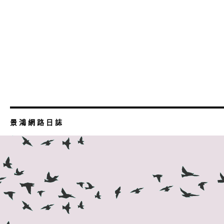
景 鴻 網 路 日 誌