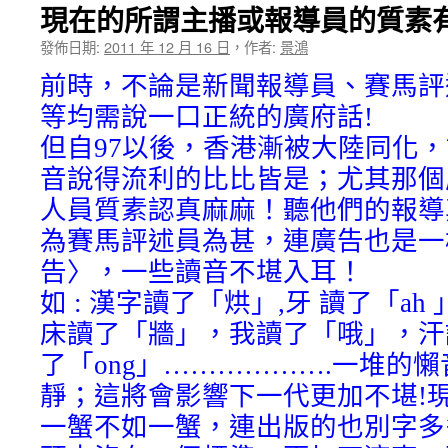
現在的所謂主播或報導員的質素有
發佈日期:
2011 年 12 月 16 日
，
作者:
景鴻
前時，不論是新聞報導員、賽馬評
等均需說一口正統的廣府話!
但自97以後，香港漸被大陸同化
音說得流利的比比皆是；尤其那個
人員質素認真麻麻！聽他們的報導
為賽馬評述員為甚，連廣告也是一
告〉，一些讀音不堪入耳！
如 : 漢字讀了「烘」,牙 讀了「ah 
床讀了「牆」，我讀了「哦」，汗
了「ong」……………….一堆的
靜；這將會影響下一代更加不堪!
一蟹不如一蟹，連出版的也別字多