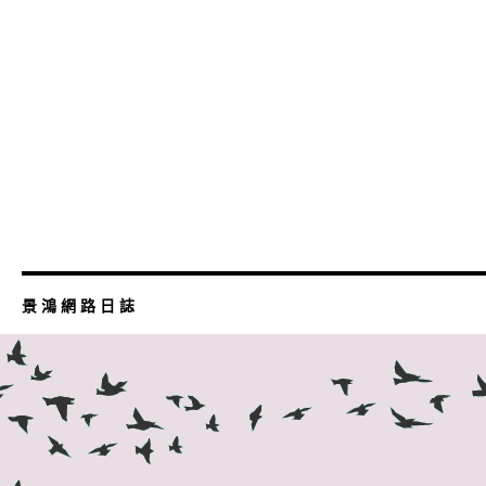
景 鴻 網 路 日 誌