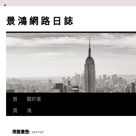
跳
至
景 鴻 網 路 日 誌
主
要
內
容
首
關於景
頁
鴻
server
標籤彙整: