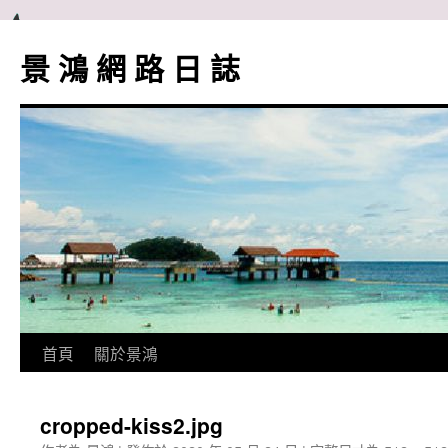
跳
至
景 鴻 網 路 日 誌
主
要
內
容
首頁
關於景鴻
cropped-kiss2.jpg