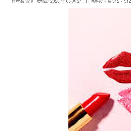
作者為
景鴻
|
發佈於
2020 年 05 月 24 日
|
完整尺寸為
512 × 512