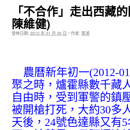
★我
「不合作」走出西藏的困
陳維健)
發佈日期:
2012 年 01 月 30 日
，
作者:
景鴻
農曆新年初一(2012-01
聚之時，爐霍縣數千藏
自由時，受到軍警的鎮
被開槍打死，大約30多
天後，24號色達縣又有