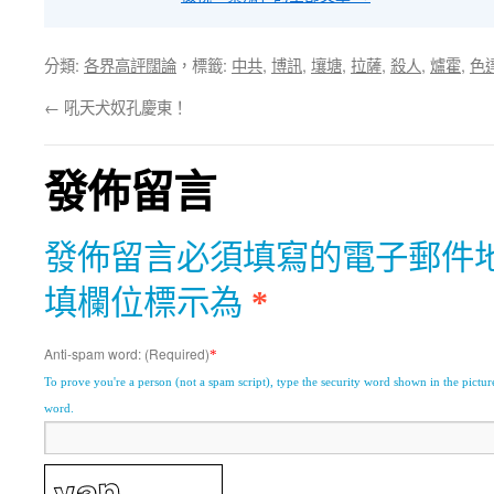
分類:
各界高評闊論
，標籤:
中共
,
博訊
,
壤塘
,
拉薩
,
殺人
,
爐霍
,
色
←
吼天犬奴孔慶東！
發佈留言
發佈留言必須填寫的電子郵件
填欄位標示為
*
Anti-spam word: (Required)
*
To prove you're a person (not a spam script), type the security word shown in the picture.
word.