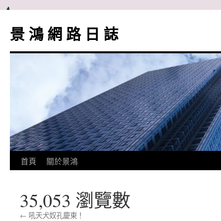
跳
至
景 鴻 網 路 日 誌
主
要
內
容
首頁
關於景鴻
35,053 瀏覽數
←
吼天犬奴孔慶東！