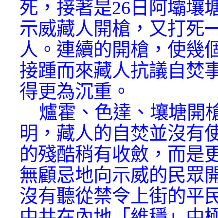
死，接著是26日阿壩壤
示威藏人開槍，又打死
人。連續的開槍，使幾
接踵而來藏人抗議自焚
得更為沉重。
爐霍、色達、壤塘開槍
明，藏人的自焚並沒有
的殘酷稍有收斂，而是
無顧忌地向示威的民眾
沒有聽從禁令上街的平
中共在內地「維穩」中