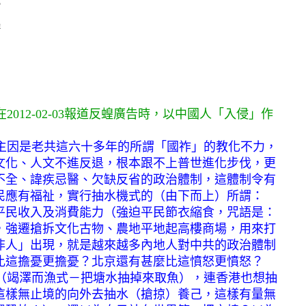
？
鴻
2012-02-03報道反蝗廣告時，以中國人「入侵」作
因是老共這六十多年的所謂「國祚」的教化不力，
文化、人文不進反退，根本跟不上普世進化步伐，更
不全、諱疾忌醫、欠缺反省的政治體制，這體制令有
民應有福祉，實行抽水機式的（由下而上）所謂：
平民收入及消費能力（強迫平民節衣縮食，咒語是：
，強遷搶拆文化古物、農地平地起高樓商場，用來打
非人」出現，就是越來越多內地人對中共的政治體制
比這擔憂更擔憂？北京還有甚麼比這憤怒更憤怒？
竭澤而漁式－把塘水抽掉來取魚），連香港也想抽
這樣無止境的向外去抽水（搶掠）養己，這樣有量無