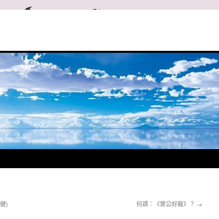
健)
何謂：《葉公好龍》？
→
★我一生中走錯了不少路，看錯了不少人，