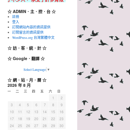
☆ ADMIN．主．控．台 ☆
註冊
登入
訂閱網站內容的資訊提供
訂閱留言的資訊提供
WordPress.org 台灣繁體中文
☆ 訪．客．統．計 ☆
☆ Google．翻譯 ☆
Select Language
▼
☆ 網．站．月．曆 ☆
2026 年 8 月
一
二
三
四
五
六
日
1
2
3
4
5
6
7
8
9
10
11
12
13
14
15
16
17
18
19
20
21
22
23
24
25
26
27
28
29
30