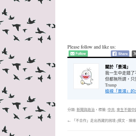
Please follow and like us:
關於「景鴻」
我一生中走錯了
但都無所謂，只要
Trump
檢視「景鴻」的
分類:
新聞與政治
，標籤:
中共
,
來生不做中
←
「不合作」走出西藏的困境 (撰文．陳維