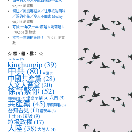
如今的大陸人不配自稱為中國人
-
92,952 瀏覽數
嚮往／風從哪裡來／往事祇能回味
／淚的小花／今天不回家 Medley
-
90,725 瀏覽數
可憾”一年又一年”原唱人姚莉逝世
- 79,504 瀏覽數
拉勻一世論的荒謬！
- 71,911 瀏覽
數
☆ 標．籤．雲： ☆
facebook
(2)
kinghungip
(39)
中共
(80)
中國
(2)
中國共產黨
(28)
人文大薈堂
(20)
係話緊你
(52)
六四
(5)
優閒享樂
(4)
傾共扈從
(2)
共產黨
(45)
厚顏無恥
(3)
吾知吾見
(11)
唐英年
(3)
垃圾
(9)
土共
(4)
垃圾政權
(17)
大陸
(38)
大陸人
(4)