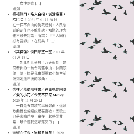
一，女性到這 […]
景鴻
禍福無門，唯人自招。滅活疫苗，
哈哈哈！
2021 年 01 月 20 日
在一個不自由的獨裁體制，人民想
到的創作也不敢亂說，知道的理念
也不敢去討論，所謂：『三人同行
必有吾師』，在終共「 […]
景鴻
《葉偉強》快回頭望一望
2021 年
01 月 18 日
如此如此便放了八天假期，是
回發佈的一首台灣舊歌曲：快回頭
望一望，這是我由鄧麗君小姐生前
聽到她逝世後的歌曲， […]
景鴻
嚮往／風從哪裡來／往事祇能回味
／淚的小花／今天不回家 Medley
2020 年 11 月 20 日
一首是五首歌的串燒歌曲，這類
歌曲我也曾經說過甚喜歡，因歌曲
已是家喻戶曉，串在一起熱鬧非
常，最合適我這類落寞的 […]
景鴻
德微而位尊，無禍者鮮矣！
2020