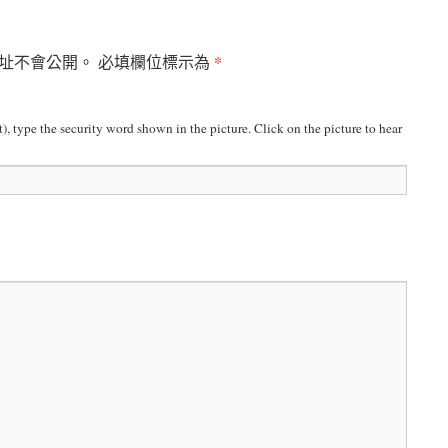
*
址不會公開。
必填欄位標示為
t), type the security word shown in the picture. Click on the picture to hear