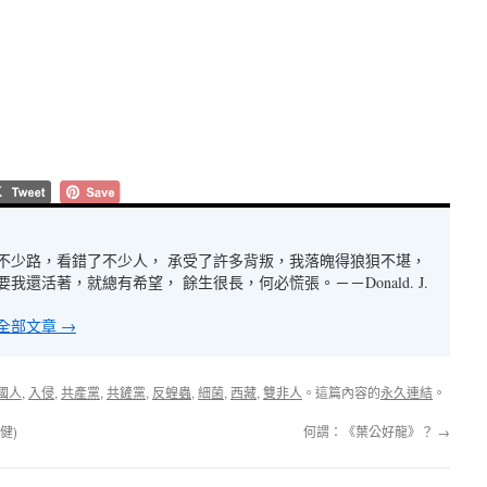
不少路，看錯了不少人， 承受了許多背叛，我落魄得狼狽不堪，
我還活著，就總有希望， 餘生很長，何必慌張。－－Donald. J.
全部文章
→
國人
,
入侵
,
共產黨
,
共鏟黨
,
反蝗蟲
,
細菌
,
西藏
,
雙非人
。這篇內容的
永久連結
。
健)
何謂：《葉公好龍》？
→