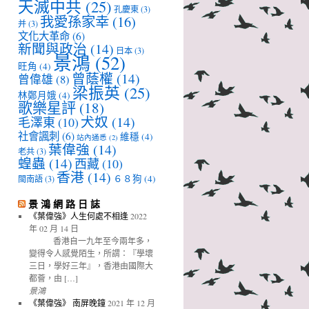
天滅中共
(25)
孔慶東
(3)
我愛孫家幸
(16)
并
(3)
文化大革命
(6)
新聞與政治
(14)
日本
(3)
景鴻
(52)
旺角
(4)
曾蔭權
(14)
曾偉雄
(8)
梁振英
(25)
林鄭月娥
(4)
歌樂星評
(18)
犬奴
(14)
毛澤東
(10)
社會諷刺
(6)
維穩
(4)
站內通悉
(2)
葉偉強
(14)
老共
(3)
蝗蟲
(14)
西藏
(10)
香港
(14)
６８狗
(4)
閩南語
(3)
景 鴻 網 路 日 誌
《葉偉強》人生何處不相逢
2022
年 02 月 14 日
香港自一九年至今兩年多，
變得令人感覺陌生，所謂：『學壞
三日，學好三年』，香港由國際大
都薈，由 […]
景鴻
《葉偉強》 南屏晚鐘
2021 年 12 月