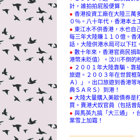
計，誰拍拍屁股便算？
●
香港投資工廠在大陸三萬
０％。八十年代，香港本土
●
東江水不供香港，水也自
每三年大陸賺１１０億。香
話，大陸供港水局可以下扛
●
數十年來，香港官商民捐
港幣未貶值）。汶川不倒的
●
２００１年大陸靠騙、靠
旅遊。２００３年在世貿框
Ａ）」，出口旅遊到香港等
典ＳＡＲＳ）到港！
●
大陸大量購入美歐債券是
買。賣港犬奴官員（包括曾
●
與馬英九搞「大三通」，
業雪上加霜！
———————————–