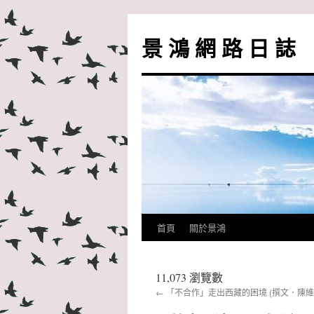
跳
至
景 鴻 網 路 日 誌
主
要
內
容
首頁
關於景鴻
11,073 瀏覽數
←
「不合作」走出西藏的困境 (撰文．陳維