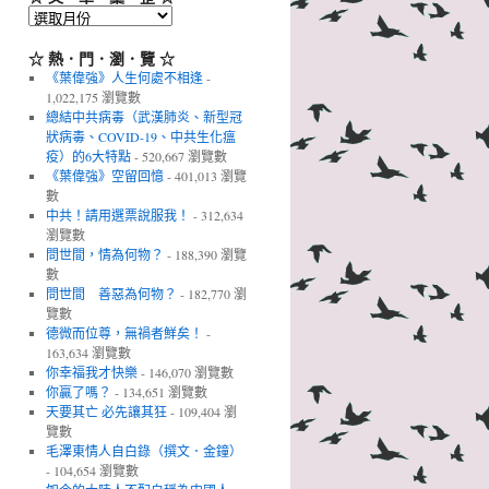
☆
文．
章．
☆ 熱．門．瀏．覽 ☆
彙．
《葉偉強》人生何處不相逢
-
整
1,022,175 瀏覽數
☆
總結中共病毒（武漢肺炎、新型冠
狀病毒、COVID-19、中共生化瘟
疫）的6大特點
- 520,667 瀏覽數
《葉偉強》空留回憶
- 401,013 瀏覽
數
中共！請用選票說服我！
- 312,634
瀏覽數
問世間，情為何物？
- 188,390 瀏覽
數
問世間 善惡為何物？
- 182,770 瀏
覽數
德微而位尊，無禍者鮮矣！
-
163,634 瀏覽數
你幸福我才快樂
- 146,070 瀏覽數
你贏了嗎？
- 134,651 瀏覽數
天要其亡 必先讓其狂
- 109,404 瀏
覽數
毛澤東情人自白錄（撰文．金鐘）
- 104,654 瀏覽數