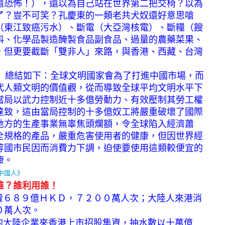
還恐怖！），還以為自己站在世界第二把交椅？以為
了？豈不可笑？孔慶東的一類老共犬奴還好意思嗆
（東江致癌污水）、斷電（大亞灣核電）、斷糧（餿
料、化學品製造醃製食品副食品、過量的農藥菜果、
，但更要截斷「雙非人」來路，與香港、西藏、台灣
總結如下：全球文明國家會為了打進中國市場，而
代人類文明的價值觀，從而導致全球平均文明水平下
當局以武力控制近十多億勞動力、有效壓制其勞工權
達致，這由當局控制的十多億奴工將嚴重破壞了國際
地方的生產事業無辜焦頭爛額，令全球陷入經濟蕭
全規格的產品，嚴重危害使用者的健康，但因世界經
等國市民因而消費力下調，迫使要使用這類較便宜的
康。
中國人》
誰？誰利用誰！
費６８９億ＨＫＤ，７２００萬人次；大陸人來港消
０萬人次。
的大陸企業來香港上市招股集資，抽水數以十萬億