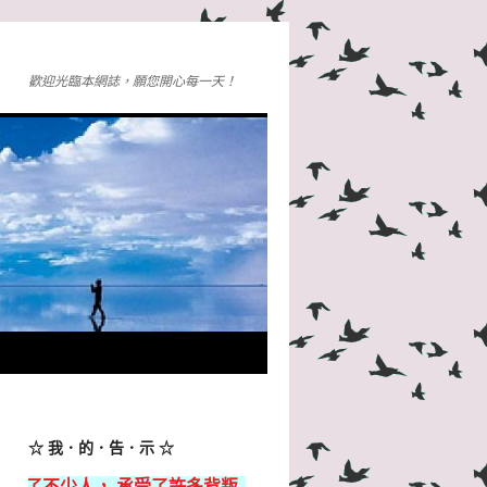
歡迎光臨本網誌，願您開心每一天！
☆ 我．的．告．示 ☆
 承受了許多背叛，我落魄得狼狽不堪，但都無所謂，只要我還活著，就