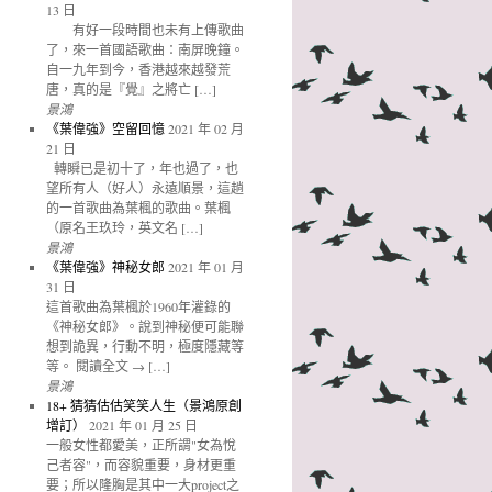
13 日
有好一段時間也未有上傳歌曲
了，來一首國語歌曲：南屏晚鐘。
自一九年到今，香港越來越發荒
唐，真的是『覺』之將亡 […]
景鴻
《葉偉強》空留回憶
2021 年 02 月
21 日
轉瞬已是初十了，年也過了，也
望所有人（好人）永遠順景，這趟
的一首歌曲為葉楓的歌曲。葉楓
（原名王玖玲，英文名 […]
景鴻
《葉偉強》神秘女郎
2021 年 01 月
31 日
這首歌曲為葉楓於1960年灌錄的
《神秘女郎》。說到神秘便可能聯
想到詭異，行動不明，極度隱藏等
等。 閱讀全文 → […]
景鴻
18+ 猜猜估估笑笑人生（景鴻原創
增訂）
2021 年 01 月 25 日
一般女性都愛美，正所謂"女為悅
己者容"，而容貌重要，身材更重
要；所以隆胸是其中一大project之