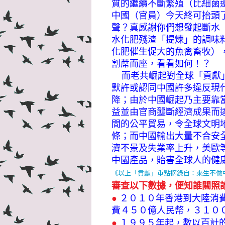
質的繼續不斷繁殖（比細菌
中國（官員）今天終可抬頭
聲？真感謝你們想發起斷水
水化肥殘渣「提煉」的調味
化肥催生促大的魚禽畜牧）
割蓆而座，看看如何！？
而老共崛起對全球「貢獻」
默許或認同中國許多違反現
降；由於中國崛起乃主要靠
益並由官商壟斷經濟成果而
間的公平貿易，令全球文明
條；而中國輸出大量不合安
濟不景及失業率上升，美歐
中國產品，貽害全球人的健
《以上「貢獻」重點摘錄自：來生不做
審查以下數據，便知誰關照
●
２０１０年香港到大陸消
費４５０億人民幣，３１０
●
１９９５年起，數以百計