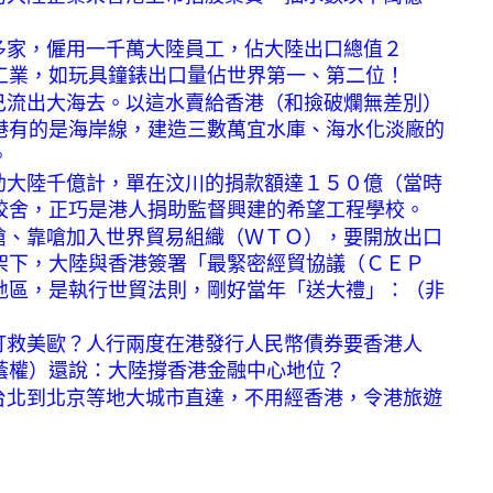
多家，僱用一千萬大陸員工，佔大陸出口總值２
工業，如玩具鐘錶出口量佔世界第一、第二位！
己流出大海去。以這水賣給香港（和撿破爛無差別）
港有的是海岸線，建造三數萬宜水庫、海水化淡廠的
。
助大陸千億計，單在汶川的捐款額達１５０億（當時
校舍，正巧是港人捐助監督興建的希望工程學校。
搶、靠嗆加入世界貿易組織（ＷＴＯ），要開放出口
架下，大陸與香港簽署「最緊密經貿協議（ＣＥＰ
地區，是執行世貿法則，剛好當年「送大禮」：（非
打救美歐？人行兩度在港發行人民幣債券要香港人
蔭權）還說：大陸撐香港金融中心地位？
台北到北京等地大城市直達，不用經香港，令港旅遊