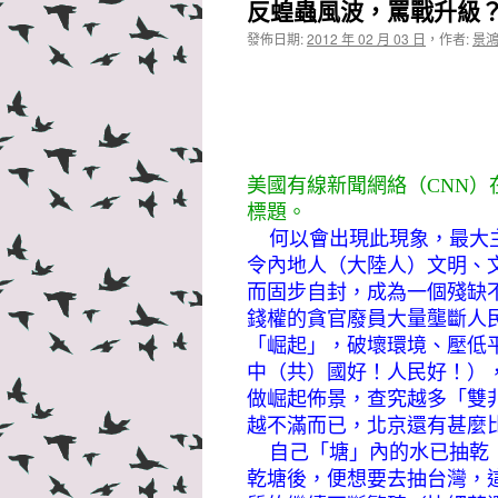
反蝗蟲風波，罵戰升級
發佈日期:
2012 年 02 月 03 日
，
作者:
景
美國有線新聞網絡（CNN）在
標題。
何以會出現此現象，最大主
令內地人（大陸人）文明、
而固步自封，成為一個殘缺
錢權的貪官廢員大量壟斷人
「崛起」，破壞環境、壓低
中（共）國好！人民好！）
做崛起佈景，查究越多「雙
越不滿而已，北京還有甚麼
自己「塘」內的水已抽乾（
乾塘後，便想要去抽台灣，